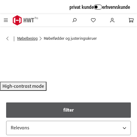
alt springen
privat kunde
erhvervskunde
|
Møbelbeslag
Møbelfødder og justeringsskruer
High-contrast mode
filter