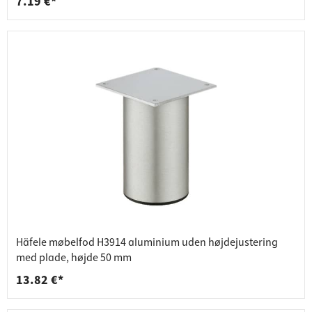
7.19 €*
Häfele møbelfod H3914 aluminium uden højdejustering
med plade, højde 50 mm
13.82 €*