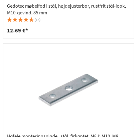
Gedotec møbelfod i stål, højdejusterbar, rustfrit stål-look,
M10-gevind, 85 mm
(15)
12.69 €*
Häfele monteringsplade i stål, firkantet, M8 & M10, M8