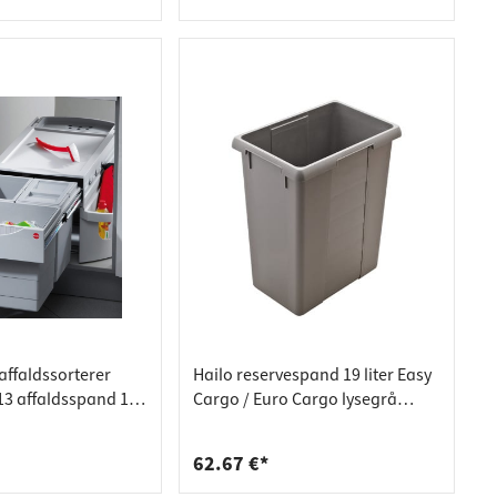
 affaldssorterer
Hailo reservespand 19 liter Easy
3 affaldsspand 1 x
Cargo / Euro Cargo lysegrå
r
397x171x413 mm
62.67 €*