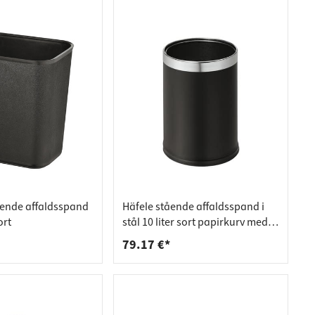
tående affaldsspand
Häfele stående affaldsspand i
ort
stål 10 liter sort papirkurv med
ring i rustfrit stål
79.17 €*