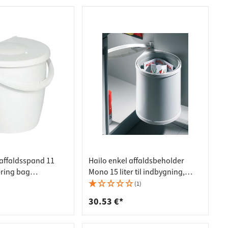
 affaldsspand 11
Hailo enkel affaldsbeholder
tering bag
Mono 15 liter til indbygning,
rund, hvidt reservelåg
(1)
30.53 €*