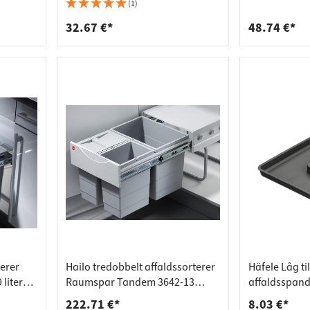
deforbindelser
aktlister
Separato-K, sort
(1)
rere
spande
32.67 €*
48.74 €*
terer
Hailo tredobbelt affaldssorterer
Häfele Låg til
 liter
Raumspar Tandem 3642-13
affaldsspands
affaldsspand 1 x 18 & 2 x 8 liter
10 l / 12 l
222.71 €*
8.03 €*