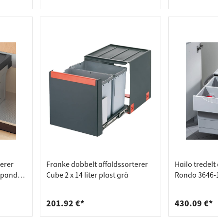
terer
Franke dobbelt affaldssorterer
Hailo tredelt
spand 2
Cube 2 x 14 liter plast grå
Rondo 3646-1
18 & 2 x 8 lite
201.92 €*
430.09 €*