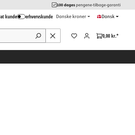
100 dages
pengene-tilbage-garanti
vat kunde
erhvervskunde
Danske kroner
Dansk
0,00 kr.*