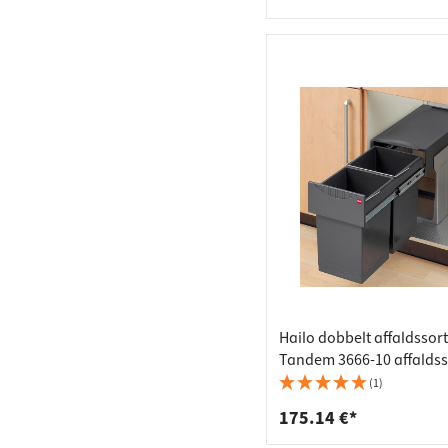
Hailo dobbelt affaldssor
Tandem 3666-10 affalds
x 15 liter
(1)
175.14 €*