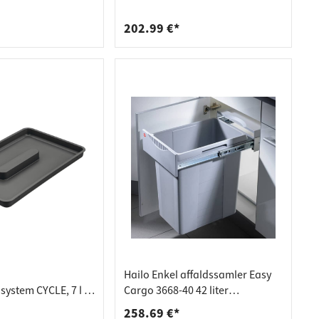
med 2 trækfjedre
202.99 €*
Hailo Enkel affaldssamler Easy
ystem CYCLE, 7 l /
Cargo 3668-40 42 liter
affaldssorteringssystem grå
258.69 €*