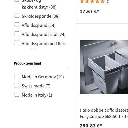
Bordpla
Stikkont
Skabs- og
Separato-K lysegrå
(5)
køkkenudstyr (38)
Hyldebæ
Skralde
17.67 €*
Skraldespande (38)
Skuffer
Affaldsspand (14)
Affaldsspand i stål (24)
Affaldsspand med flere
rum (7)
Produktionsland
Made in Germany (19)
Swiss made (7)
Made in Italy (1)
Hailo dobbelt affaldssor
Easy Cargo 3668-50 1 x 19
og 1 x 30 liter
290.83 €*