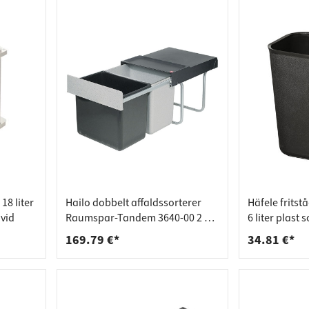
18 liter
Hailo dobbelt affaldssorterer
Häfele frits
vid
Raumspar-Tandem 3640-00 2 x
6 liter plast s
18 liter
169.79 €*
34.81 €*