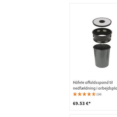
Häfele affaldsspand til
nedfældning i arbejdspl
borings-Ø 276 mm
(14)
69.53 €*