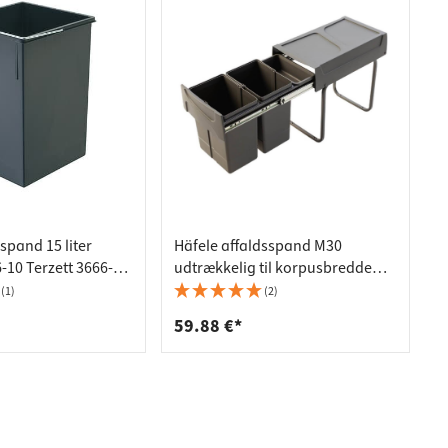
spand 15 liter
Häfele affaldsspand M30
10 Terzett 3666-19
udtrækkelig til korpusbredde
5 mm
300 mm, 2 x 7 l
(1)
(2)
59.88 €*