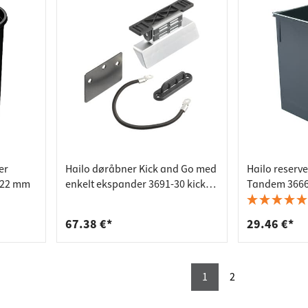
er
Hailo døråbner Kick and Go med
Hailo reserve
 322 mm
enkelt ekspander 3691-30 kick-
Tandem 3666-
automatik
220x220x34
67.38 €*
29.46 €*
1
2