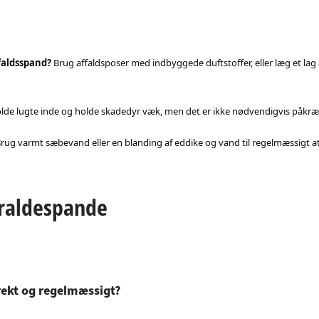
faldsspand?
Brug affaldsposer med indbyggede duftstoffer, eller læg et lag 
olde lugte inde og holde skadedyr væk, men det er ikke nødvendigvis påkræ
rug varmt sæbevand eller en blanding af eddike og vand til regelmæssigt at
kraldespande
rekt og regelmæssigt?