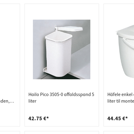
Hailo Pico 3505-0 affaldsspand 5
Häfele enkel
aden,
liter
liter til mon
svinglåger
42.75 €*
44.45 €*