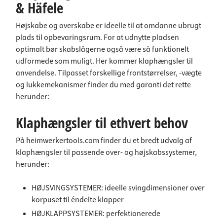
& Häfele
Højskabe og overskabe er ideelle til at omdanne ubrugt
plads til opbevaringsrum. For at udnytte pladsen
optimalt bør skabslågerne også være så funktionelt
udformede som muligt. Her kommer klaphængsler til
anvendelse. Tilpasset forskellige frontstørrelser, -vægte
og lukkemekanismer finder du med garanti det rette
herunder:
Klaphængsler til ethvert behov
På heimwerkertools.com finder du et bredt udvalg af
klaphængsler til passende over- og højskabssystemer,
herunder:
HØJSVINGSYSTEMER:
ideelle svingdimensioner over
korpuset til éndelte klapper
HØJKLAPPSYSTEMER:
perfektionerede