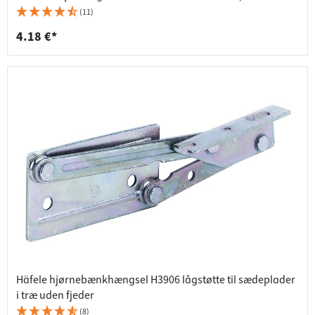
(11)
4.18 €*
Häfele hjørnebænkhængsel H3906 lågstøtte til sædeplader
i træ uden fjeder
(8)