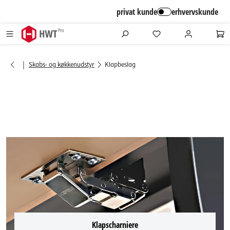
alt springen
privat kunde
erhvervskunde
|
Skabs- og køkkenudstyr
Klapbeslag
Klapscharniere