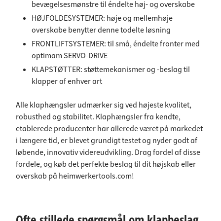
bevægelsesmønstre til éndelte høj- og overskabe
HØJFOLDESYSTEMER:
høje og mellemhøje
overskabe benytter denne todelte løsning
FRONTLIFTSYSTEMER
: til små, éndelte fronter med
optimam SERVO-DRIVE
KLAPSTØTTER:
støttemekanismer og -beslag til
klapper af enhver art
Alle klaphængsler udmærker sig ved højeste kvalitet,
robusthed og stabilitet. Klaphængsler fra kendte,
etablerede producenter har allerede været på markedet
i længere tid, er blevet grundigt testet og nyder godt af
løbende, innovativ videreudvikling. Drag fordel af disse
fordele, og køb det perfekte beslag til dit højskab eller
overskab på heimwerkertools.com!
Ofte stillede spørgsmål om klapbeslag