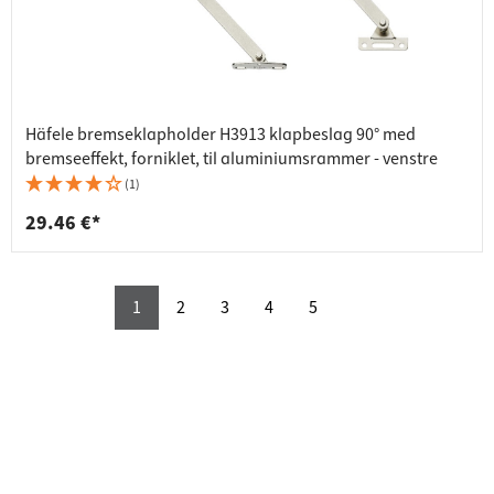
Häfele bremseklapholder H3913 klapbeslag 90° med
bremseeffekt, forniklet, til aluminiumsrammer - venstre
(1)
29.46 €*
1
2
3
4
5