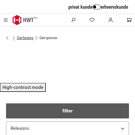
alt springen
privat kunde
erhvervskunde
|
Dørbeslag
Dørspioner
High-contrast mode
filter