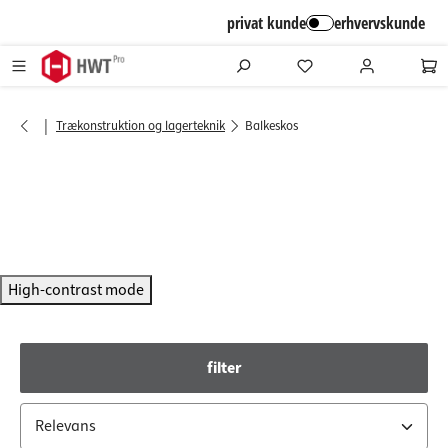
alt springen
privat kunde
erhvervskunde
|
Trækonstruktion og lagerteknik
Balkeskos
High-contrast mode
filter