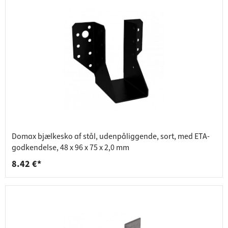
Domax bjælkesko af stål, udenpåliggende, sort, med ETA-
godkendelse, 48 x 96 x 75 x 2,0 mm
8.42 €*