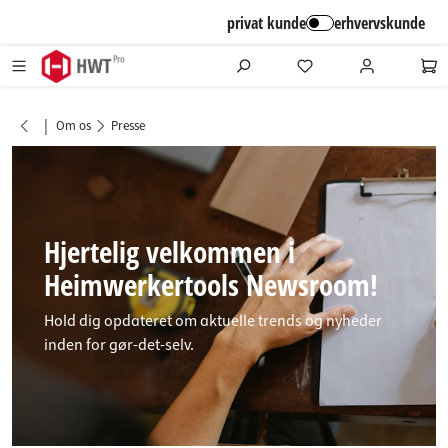
alt springen
privat kunde
erhvervskunde
|
Om os
Presse
Hjertelig velkommen i
Heimwerkertools Newsroom!
Hold dig opdateret om aktuelle trends og nyheder
inden for gør-det-selv.