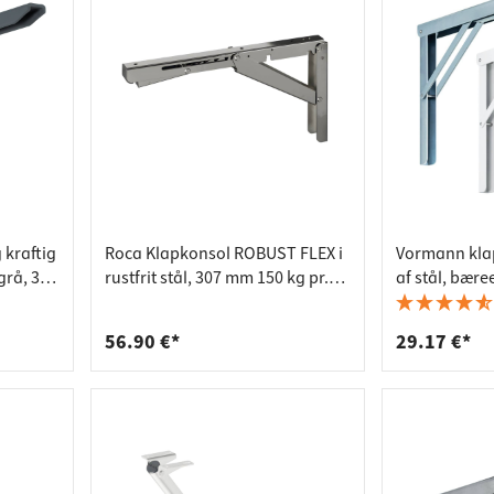
deforbindelser
aktlister
rere
spande
kraftig
Roca Klapkonsol ROBUST FLEX i
Vormann kla
grå, 330
rustfrit stål, 307 mm 150 kg pr.
af stål, bære
par
300x30x200x2
56.90 €*
29.17 €*