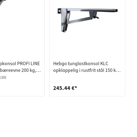
pkonsol PROFI LINE
Hebgo tunglastkonsol KLC
l, bæreevne 200 kg,
opklappelig i rustfrit stål 150 kg,
30 mm
330 mm
(20)
245.44 €*