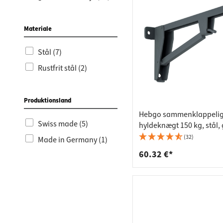
Bordpla
Stikkont
Hyldebæ
Skralde
Materiale
Skuffer
Stål (7)
Rustfrit stål (2)
Produktionsland
Hebgo sammenklappelig 
Swiss made (5)
hyldeknægt 150 kg, stål, 
mm
(32)
Made in Germany (1)
60.32 €*