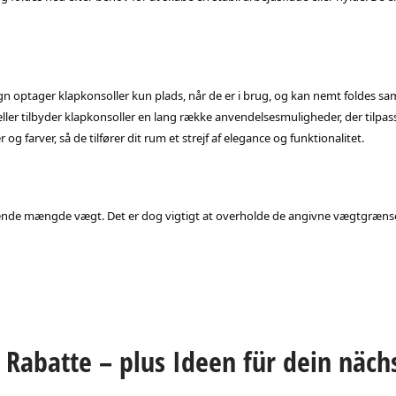
 optager klapkonsoller kun plads, når de er i brug, og kan nemt foldes sa
ler tilbyder klapkonsoller en lang række anvendelsesmuligheder, der tilpass
r og farver, så de tilfører dit rum et strejf af elegance og funktionalitet.
sende mængde vægt. Det er dog vigtigt at overholde de angivne vægtgrænser 
Rabatte – plus Ideen für dein näch