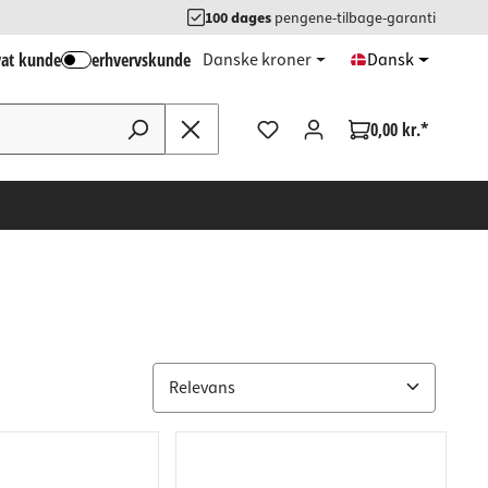
100 dages
pengene-tilbage-garanti
vat kunde
erhvervskunde
Danske kroner
Dansk
0,00 kr.*