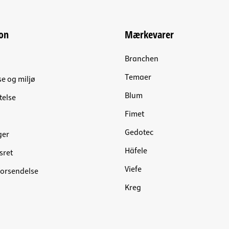
on
Mærkevarer
Branchen
Temaer
se og miljø
Blum
telse
Fimet
Gedotec
ger
Häfele
sret
Viefe
forsendelse
Kreg