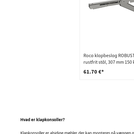
Roca klapbeslag ROBUST
rustfrit stål, 307 mm 150 
par
61.70 €*
Hvad er klapkonsoller?
Klapkonsoller er alsidige møbler, der kan monteres på væggen og 