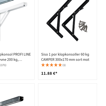
pkonsol PROFI LINE
Siso 1 par klapkonsoller 60 kg
evne 200 kg,
CAMPER 300x170 mm sort mat
5 mm, galvaniseret
(171)
(1)
11.88 €*