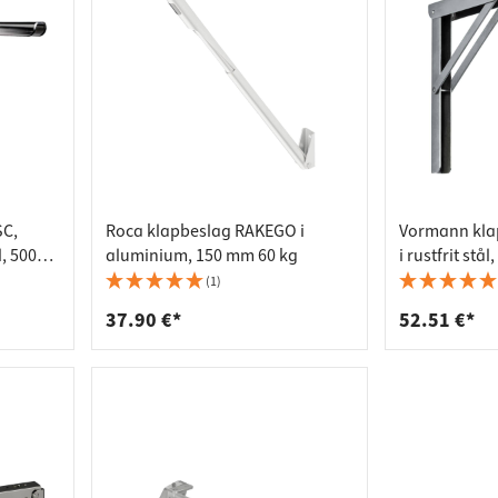
SC,
Roca klapbeslag RAKEGO i
Vormann kla
l, 500
aluminium, 150 mm 60 kg
i rustfrit stå
300 x 200 x 
(1)
37.90 €*
52.51 €*