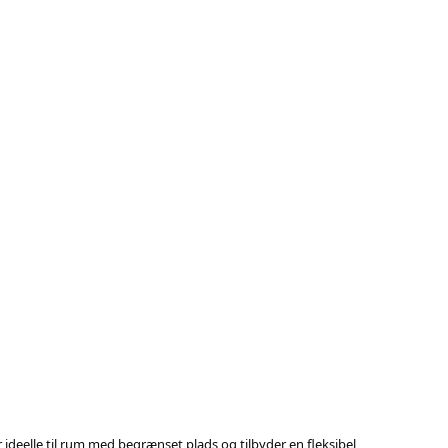
 ideelle til rum med begrænset plads og tilbyder en fleksibel