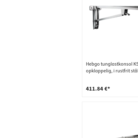
Hebgo tunglastkonsol K
opklappelig, i rustfrit stå
kg, 580 mm
411.84 €*