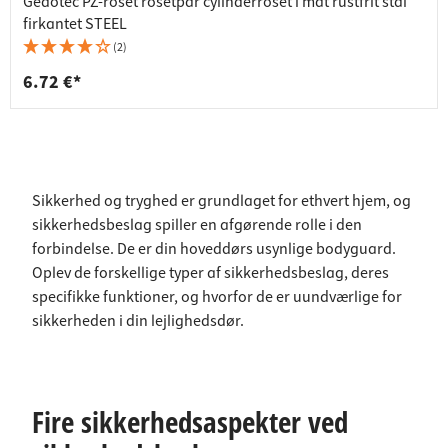
Gedotec PZ-roset rosetpar cylinderroset i mat rustfrit stål
firkantet STEEL
(2)
6.72 €*
Sikkerhed og tryghed er grundlaget for ethvert hjem, og
sikkerhedsbeslag spiller en afgørende rolle i den
forbindelse. De er din hoveddørs usynlige bodyguard.
Oplev de forskellige typer af sikkerhedsbeslag, deres
specifikke funktioner, og hvorfor de er uundværlige for
sikkerheden i din lejlighedsdør.
Fire sikkerhedsaspekter ved