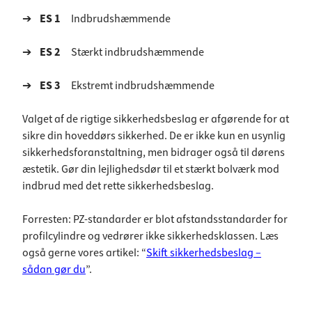
➔
ES 1
Indbrudshæmmende
➔
ES 2
Stærkt indbrudshæmmende
➔
ES 3
Ekstremt indbrudshæmmende
Valget af de rigtige sikkerhedsbeslag er afgørende for at
sikre din hoveddørs sikkerhed. De er ikke kun en usynlig
sikkerhedsforanstaltning, men bidrager også til dørens
æstetik. Gør din lejlighedsdør til et stærkt bolværk mod
indbrud med det rette sikkerhedsbeslag.
Forresten: PZ-standarder er blot afstandsstandarder for
profilcylindre og vedrører ikke sikkerhedsklassen. Læs
også gerne vores artikel: “
Skift sikkerhedsbeslag –
sådan gør du
”.