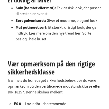
Et udvalg af farver
Sølv
(børstet eller mat):
Et klassisk look, der passer
til næsten enhver stil
Sort galvaniseret
:
Giver et moderne, elegant look
Mat patineret sort:
Et stærkt, dristigt look, der gør
indtryk. Læs mere om den nye trend her:
Sorte
beslag i hele huset
Vær opmærksom på den rigtige
sikkerhedsklasse
Især hvis du har et øget sikkerhedsbehov, bør du være
opmærksom på den certificerede modstandsklasse efter
DIN 18257. Denne skelner mellem:
➔
ES 0
Lav indbrudshæmmende