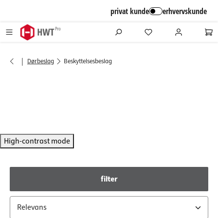
alt springen
privat kunde
erhvervskunde
|
Dørbeslag
Beskyttelsesbeslag
High-contrast mode
filter