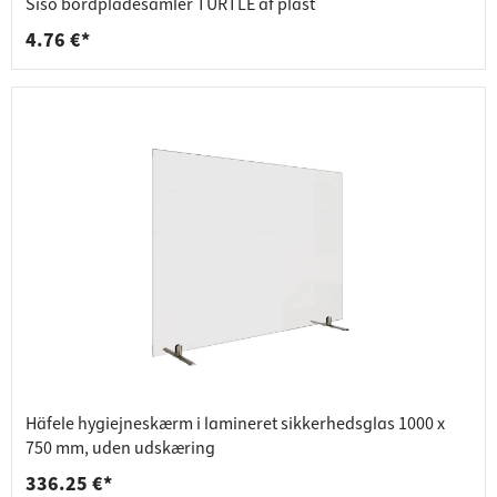
Siso bordpladesamler TURTLE af plast
4.76 €*
Häfele hygiejneskærm i lamineret sikkerhedsglas 1000 x
750 mm, uden udskæring
336.25 €*