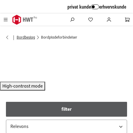
alt springen
privat kunde
erhvervskunde
|
Bordbeslag
Bordpladeforbindelser
High-contrast mode
filter