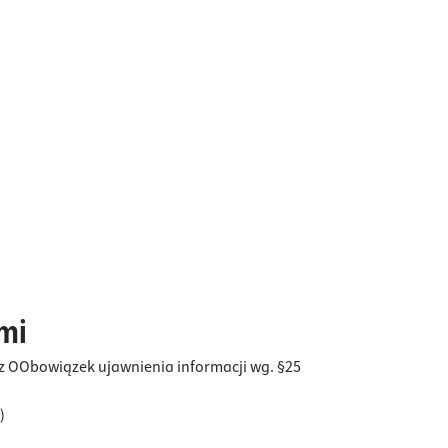
ymi
 OObowiązek ujawnienia informacji wg. §25
)