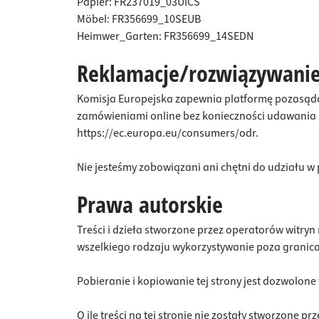
Papier: FR237019_03UICS
Möbel: FR356699_10SEUB
Heimwer_Garten: FR356699_14SEDN
Reklamacje/rozwiązywani
Komisja Europejska zapewnia platformę pozasądo
zamówieniami online bez konieczności udawania 
https://ec.europa.eu/consumers/odr.
Nie jesteśmy zobowiązani ani chętni do udziału 
Prawa autorskie
Treści i dzieła stworzone przez operatorów witry
wszelkiego rodzaju wykorzystywanie poza granic
Pobieranie i kopiowanie tej strony jest dozwolon
O ile treści na tej stronie nie zostały stworzone 