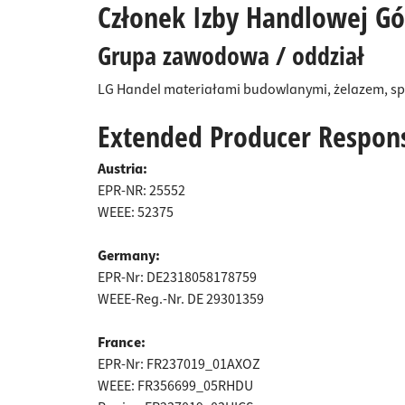
Listwy 
Członek Izby Handlowej Gór
Łącznik
Kosze n
Grupa zawodowa / oddział
Wsporni
Szuflad
LG Handel materiałami budowlanymi, żelazem, s
Extended Producer Responsi
Austria:
EPR-NR: 25552
WEEE: 52375
Germany:
EPR-Nr: DE2318058178759
WEEE-Reg.-Nr. DE 29301359
France:
EPR-Nr: FR237019_01AXOZ
WEEE: FR356699_05RHDU