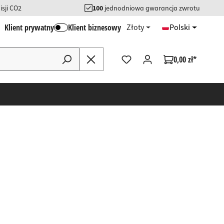
sji CO2
100
jednodniowa gwarancja zwrotu
Klient prywatny
Klient biznesowy
Złoty
Polski
0,00 zł*