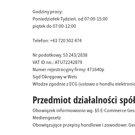
Rury i a
Zawiasy
Relingi 
Wspornik
Ochrona
Oświetle
Piły i n
Haczyki 
Godziny pracy:
Złącza 
Zamki do
Wieszak
Szyny n
Schlüss
Akcesori
Narzędzi
Gwoźdz
Oświetlenie
Poniedziałek-Tydzień. od 07:00-15:00
Systemy
Zamykac
Okucia 
Wieszak
Akcesor
piątek do 07:00-12:00
Narzędzie
Nóżki m
Samoza
Deski d
Panele 
Pomiar
Telefon: +43 720 502 474
Chemia
Nogi sto
Okucia 
Konsole
Elektro
Nr podatkowy. 53 243/2838
Materiały mocujące
Złącza 
Okucia 
Dywanik
Narzędz
VAT ID no.: ATU72242879
Akcesori
Skrzynki
Uchwyty 
Młotki i
Bezpieczeństwo w pracy
Numer rejestracyjny firmy: 471640p
Sąd Okręgowy w Wels
Kółka i
Wkładk
Kosze n
Ściągac
Sprzedaż %
Władze zgodnie z ECG (ustawa o handlu elektron
Okucia d
Okucia 
Uchwyty 
Narzędz
Przedmiot działalności sp
Sejfy m
Wizjery
Zlewozm
Narzęd
Obowiązek informowania wg. §5 E-Commerce Gese
Zderzaki
Okucia 
Minibar
Zestawy
Mediengesetz
Uchwyty
Numery 
Okucia 
Oświetl
Obowiązujące przepisy handlowe i zawodowe: Gewe
podnos