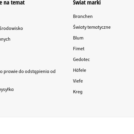
e na temat
Świat marki
Branchen
Światy tematyczne
i środowisko
Blum
anych
Fimet
Gedotec
Häfele
 o prawie do odstąpienia od
Viefe
wysyłka
Kreg