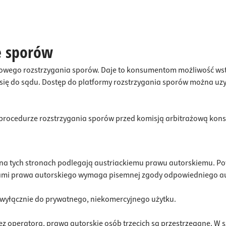
e sporów
wego rozstrzygania sporów. Daje to konsumentom możliwość wst
się do sądu. Dostęp do platformy rozstrzygania sporów można uz
w procedurze rozstrzygania sporów przed komisją arbitrażową ko
n na tych stronach podlegają austriackiemu prawu autorskiemu. Po
ami prawa autorskiego wymaga pisemnej zgody odpowiedniego aut
e wyłącznie do prywatnego, niekomercyjnego użytku.
przez operatora, prawa autorskie osób trzecich są przestrzegane. W 