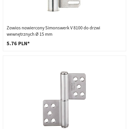
Zawias nawiercany Simonswerk V 8100 do drzwi
wewnętrznych Ø 15 mm
5.76 PLN*