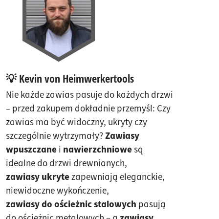
💡 Kevin von Heimwerkertools
Nie każde zawias pasuje do każdych drzwi
– przed zakupem dokładnie przemyśl: Czy
zawias ma być widoczny, ukryty czy
szczególnie wytrzymały?
Zawiasy
wpuszczane
i
nawierzchniowe
są
idealne do drzwi drewnianych,
zawiasy ukryte
zapewniają eleganckie,
niewidoczne wykończenie,
zawiasy do ościeżnic stalowych
pasują
do ościeżnic metalowych – a
zawiasy