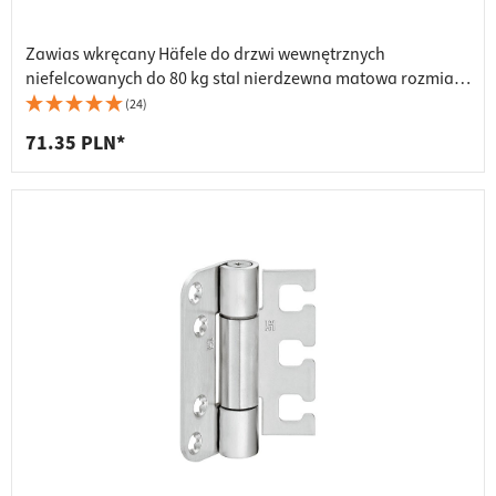
Zawias wkręcany Häfele do drzwi wewnętrznych
niefelcowanych do 80 kg stal nierdzewna matowa rozmiar
127 mm
(24)
71.35 PLN*