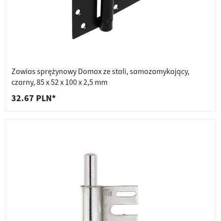
Zawias sprężynowy Domax ze stali, samozamykający,
czarny, 85 x 52 x 100 x 2,5 mm
32.67 PLN*