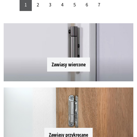
1
2
3
4
5
6
7
Zawiasy wiercone
Zawiasy przykręcane