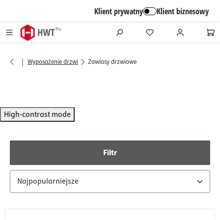
alt springen
Klient prywatny
Klient biznesowy
|
Wyposażenie drzwi
Zawiasy drzwiowe
High-contrast mode
Filtr