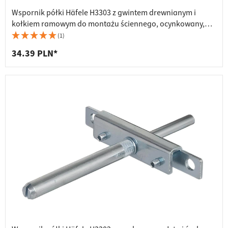
Wspornik półki Häfele H3303 z gwintem drewnianym i
kołkiem ramowym do montażu ściennego, ocynkowany,
≥19 mm
(1)
34.39 PLN*