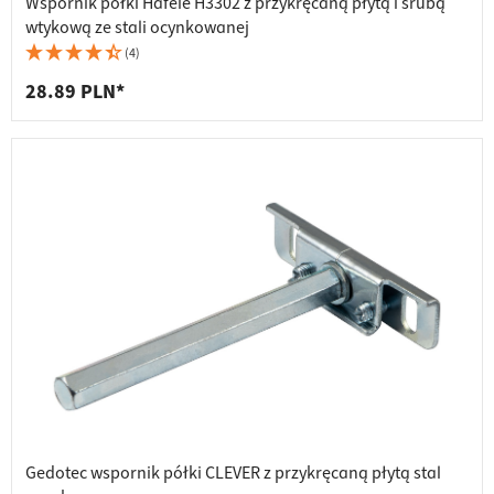
Wspornik półki Häfele H3302 z przykręcaną płytą i śrubą
wtykową ze stali ocynkowanej
(4)
28.89 PLN*
Gedotec wspornik półki CLEVER z przykręcaną płytą stal