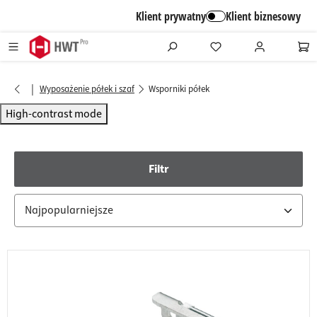
alt springen
Klient prywatny
Klient biznesowy
|
Wyposażenie półek i szaf
Wsporniki półek
High-contrast mode
Filtr