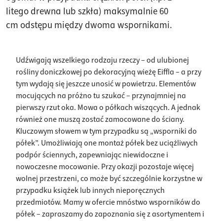
litego drewna lub szkła) maksymalnie 60
cm odstępu między dwoma wspornikami.
Udźwigają wszelkiego rodzaju rzeczy – od ulubionej
rośliny doniczkowej po dekoracyjną wieżę Eiffla – a przy
tym wydają się jeszcze unosić w powietrzu. Elementów
mocujących na próżno tu szukać – przynajmniej na
pierwszy rzut oka. Mowa o półkach wiszących. A jednak
również one muszą zostać zamocowane do ściany.
Kluczowym słowem w tym przypadku są „wsporniki do
półek”. Umożliwiają one montaż półek bez uciążliwych
podpór ściennych, zapewniając niewidoczne i
nowoczesne mocowanie. Przy okazji pozostaje więcej
wolnej przestrzeni, co może być szczególnie korzystne w
przypadku książek lub innych nieporęcznych
przedmiotów. Mamy w ofercie mnóstwo wsporników do
półek – zapraszamy do zapoznania się z asortymentem i