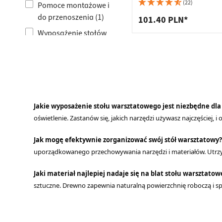
Listwy 
(22)
Pomoce montażowe i
Łącznik
do przenoszenia (1)
Kosze n
101.40 PLN*
Wsporni
Wyposażenie stołów
warsztatowych (1)
Szuflad
Jakie wyposażenie stołu warsztatowego jest niezbędne dl
oświetlenie. Zastanów się, jakich narzędzi używasz najczęściej, 
Jak mogę efektywnie zorganizować swój stół warsztatowy?
uporządkowanego przechowywania narzędzi i materiałów. Utrzy
Jaki materiał najlepiej nadaje się na blat stołu warsztato
sztuczne. Drewno zapewnia naturalną powierzchnię roboczą i spr