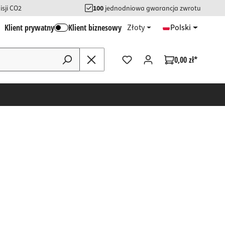
sji CO2
100
jednodniowa gwarancja zwrotu
Klient prywatny
Klient biznesowy
Złoty
Polski
0,00 zł*