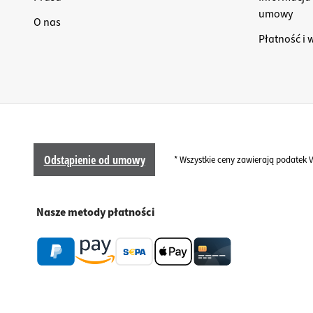
umowy
O nas
Płatność i 
Odstąpienie od umowy
* Wszystkie ceny zawierają podatek 
Nasze metody płatności