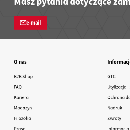
Masz pytania dotyczące zam
e-mail
O nas
Informacj
B2B Shop
GTC
FAQ
Utylizacja 
Kariera
Ochrona d
Magazyn
Nadruk
Filozofia
Zwroty
Prasa
Informacja