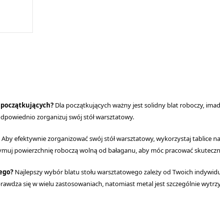
do gniazdek
i blatów roboczych
a śmieci
ki półek
y
a początkujących?
Dla początkujących ważny jest solidny blat roboczy, ima
i odpowiednio zorganizuj swój stół warsztatowy.
Aby efektywnie zorganizować swój stół warsztatowy, wykorzystaj tablice na
muj powierzchnię roboczą wolną od bałaganu, aby móc pracować skuteczn
wego?
Najlepszy wybór blatu stołu warsztatowego zależy od Twoich indywidu
awdza się w wielu zastosowaniach, natomiast metal jest szczególnie wytrzym