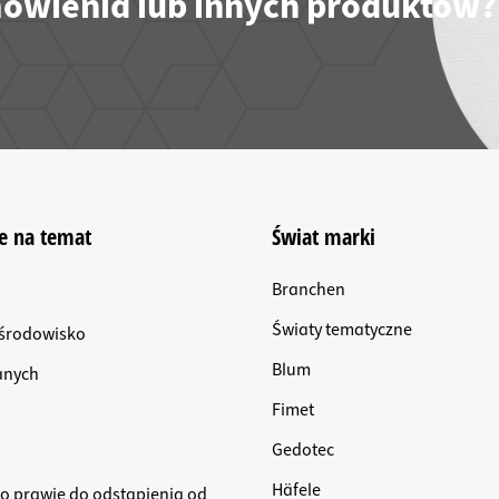
ówienia lub innych produktów?
e na temat
Świat marki
Branchen
Światy tematyczne
i środowisko
Blum
anych
Fimet
Gedotec
Häfele
 o prawie do odstąpienia od