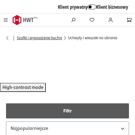
alt springen
Klient prywatny
Klient biznesowy
|
Szafki i wyposażenie kuchni
Uchwyty i wieszaki na ubrania
High-contrast mode
Filtr