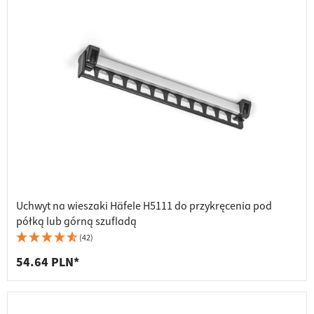
Uchwyt na wieszaki Häfele H5111 do przykręcenia pod
półką lub górną szufladą
(42)
54.64 PLN*