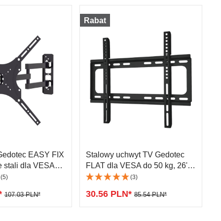
Rabat
Gedotec EASY FIX
Stalowy uchwyt TV Gedotec
 stali dla VESA
FLAT dla VESA do 50 kg, 26''
 50 kg
do 65''
(5)
(3)
*
30.56 PLN*
107.03 PLN*
85.54 PLN*