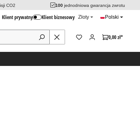
sji CO2
100
jednodniowa gwarancja zwrotu
Klient prywatny
Klient biznesowy
Złoty
Polski
0,00 zł*