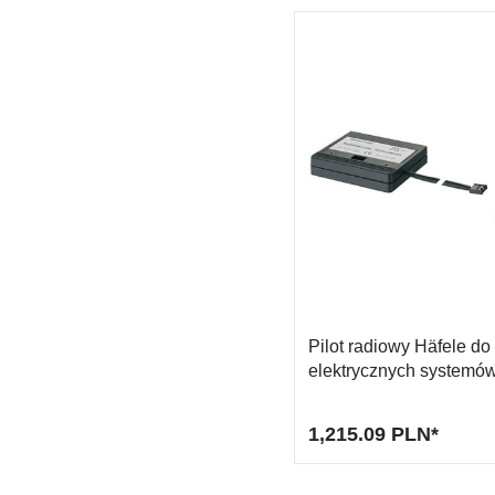
mm
Pilot radiowy Häfele do
elektrycznych systemó
podnoszenia częstotliw
MHz
1,215.09 PLN*