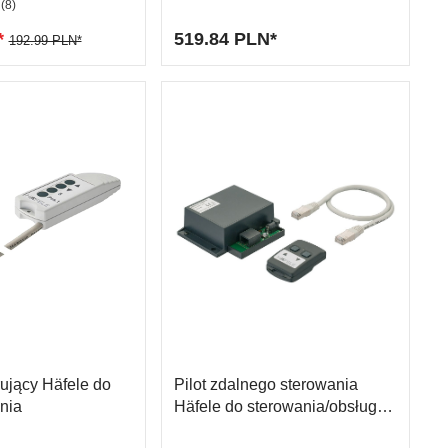
''
systemów podnoszenia
(8)
*
519.84 PLN*
192.99 PLN*
ujący Häfele do
Pilot zdalnego sterowania
nia
Häfele do sterowania/obsługi
systemu podnoszącego