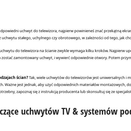
dpowiedni uchwyt do telewizora, najpierw powinieneś znać przekątną ekra
uchwytu stałego, uchylnego czy obrotowego, w zależności od tego, jak chce
chwytu do telewizora na ścianie zwykle wymaga kilku kroków. Najpierw upew
a zostać zamontowany uchwyt, i wywierć odpowiednie otwory. Potem przymoc
dzajach ścian?
Tak, wiele uchwytów do telewizorów jest uniwersalnych i 
h. Ważne jest jednak, aby użyć odpowiednich materiałów montażowych, dos
zebny, zapoznaj się z instrukcją producenta lub skonsultuj się ze specjalis
yczące uchwytów TV & systemów po