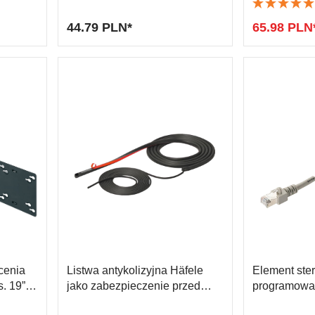
Udźwig 100 kg
od 40'' do 65
i blatów roboczych
a śmieci
44.79 PLN*
65.98 PLN
ki półek
y
cenia
Listwa antykolizyjna Häfele
Element ster
. 19” -
jako zabezpieczenie przed
programowa
kolizją dla systemu