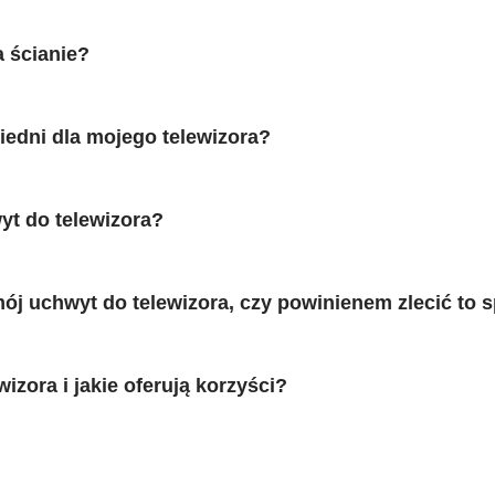
 ścianie?
iedni dla mojego telewizora?
yt do telewizora?
 uchwyt do telewizora, czy powinienem zlecić to s
izora i jakie oferują korzyści?