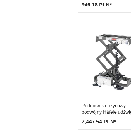
946.18 PLN*
Podnośnik nożycowy
podwójny Häfele udźwi
80120 kg elektryczny,
7,447.54 PLN*
żelaznoszary - wymiar 