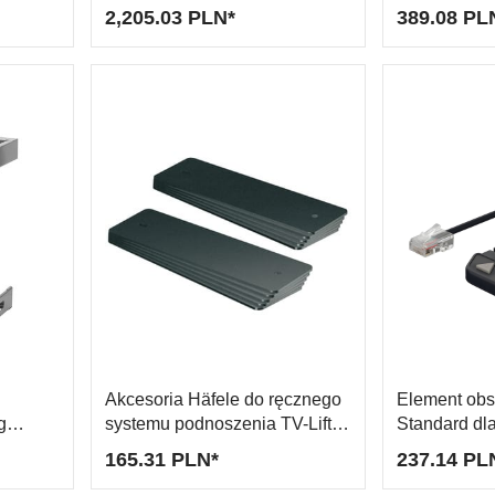
podnoszenia/podnoszenia
2,205.03 PLN*
389.08 PL
Akcesoria Häfele do ręcznego
Element obs
g
systemu podnoszenia TV-Lift
Standard dla
Push, zestaw obciążników
sterującej
165.31 PLN*
237.14 PL
A 720