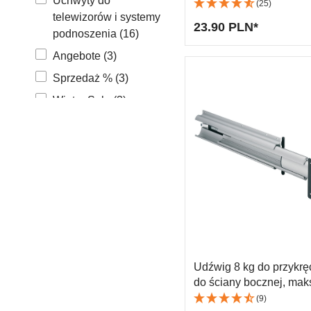
Uchwyty do
czarny
(25)
Łącznik
telewizorów i systemy
Kosze n
23.90 PLN*
podnoszenia (16)
Wsporni
Angebote (3)
Szuflad
Sprzedaż % (3)
Winter Sale (3)
Udźwig 8 kg do przykrę
do ściany bocznej, maks
Skok: 502 mm
(9)