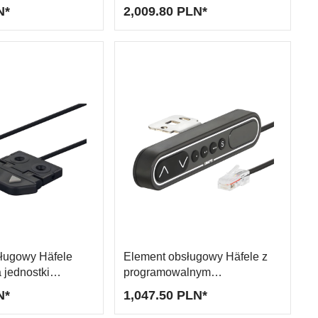
N*
2,009.80 PLN*
ługowy Häfele
Element obsługowy Häfele z
 jednostki
programowalnym
ograniczeniem skoku
N*
1,047.50 PLN*