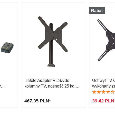
Rabat
Häfele Adapter VESA do
Uchwyt TV 
w
kolumny TV, nośność 25 kg,
wykonany ze
ość 433
obrotowy
14" - 55" do
467.35 PLN*
39.42 PLN