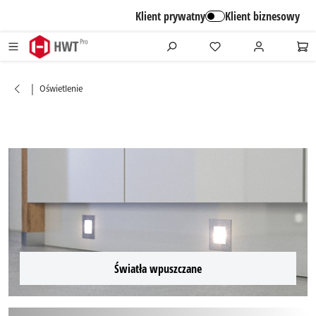
alt springen
Klient prywatny
Klient biznesowy
|
Oświetlenie
Światła wpuszczane