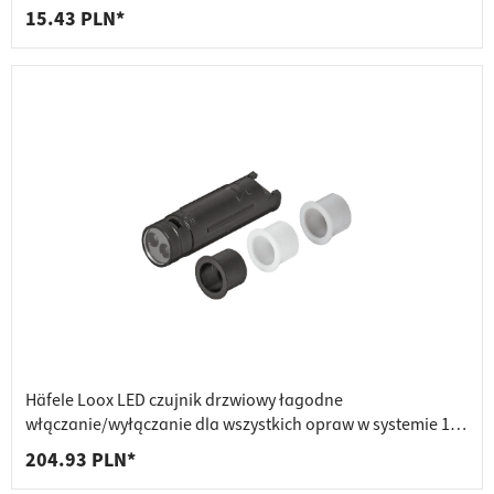
15.43 PLN*
Häfele Loox LED czujnik drzwiowy łagodne
włączanie/wyłączanie dla wszystkich opraw w systemie 12
V 24
204.93 PLN*