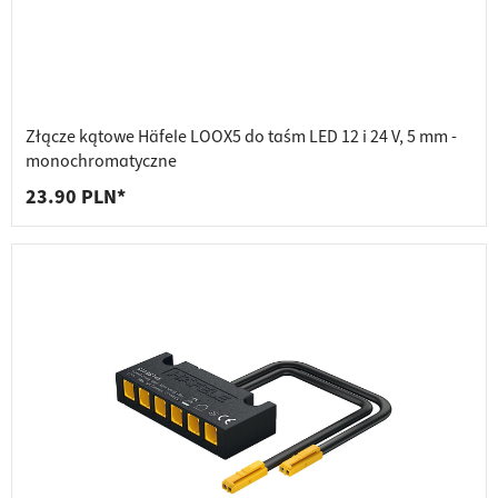
Złącze kątowe Häfele LOOX5 do taśm LED 12 i 24 V, 5 mm -
monochromatyczne
23.90 PLN*