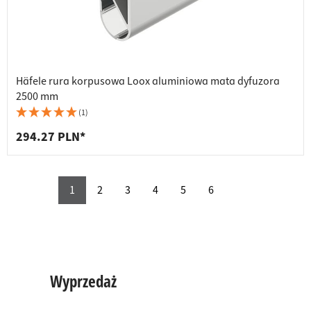
Häfele rura korpusowa Loox aluminiowa mata dyfuzora
2500 mm
(1)
294.27 PLN*
1
2
3
4
5
6
Wyprzedaż