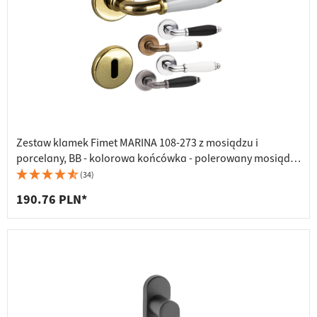
Zestaw klamek Fimet MARINA 108-273 z mosiądzu i
porcelany, BB - kolorowa końcówka - polerowany mosiądz -
biała porcelana
(34)
190.76 PLN*