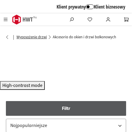
alt springen
Klient prywatny
Klient biznesowy
|
Wyposażenie drzwi
Akcesoria do okien i drzwi balkonowych
High-contrast mode
Filtr