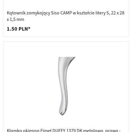
Kątownik zamykający Siso CAMP w kształcie litery S, 22 x 28
x 1,5 mm
1.50 PLN*
Klamka okienna Fimet DUFFY 1379 DK metalowa, prawa -