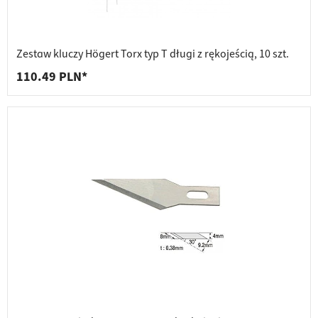
Zestaw kluczy Högert Torx typ T długi z rękojeścią, 10 szt.
110.49 PLN*