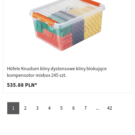
Häfele Knudsen kliny dystansowe kliny blokujące
kompensator mixbox 245 szt.
535.88 PLN*
1
2
3
4
5
6
7
...
42