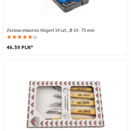
Zestaw otwornic Högert 14 szt., Ø 19 - 75 mm
(1)
46.59 PLN*