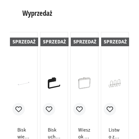
Wyprzedaż
SPRZEDAŻ
SPRZEDAŻ
SPRZEDAŻ
SPRZEDAŻ
S
Bisk
Bisk
Wiesz
Listw
wiesz
uchw
ak na
a z