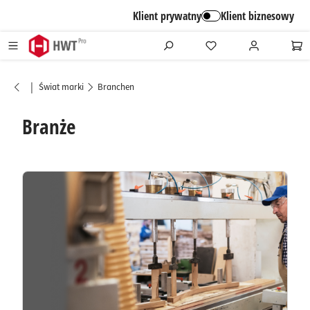
alt springen
Klient prywatny
Klient biznesowy
|
Świat marki
Branchen
Branże