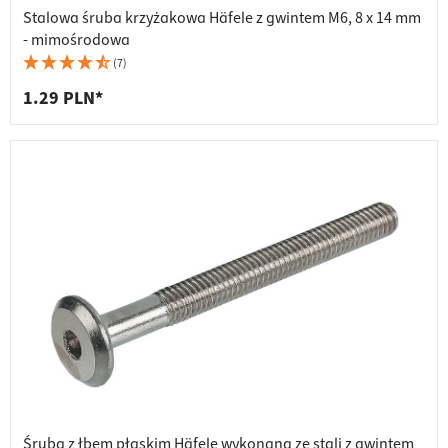
Stalowa śruba krzyżakowa Häfele z gwintem M6, 8 x 14 mm
- mimośrodowa
(7)
1.29 PLN*
Śruba z łbem płaskim Häfele wykonana ze stali z gwintem