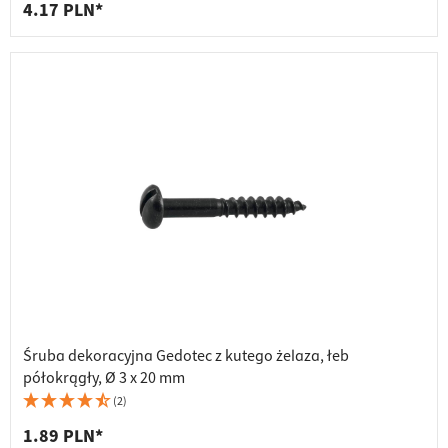
4.17 PLN*
Śruba dekoracyjna Gedotec z kutego żelaza, łeb
półokrągły, Ø 3 x 20 mm
(2)
1.89 PLN*