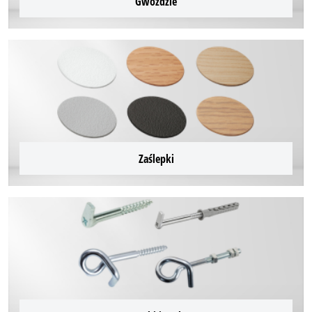
Gwoździe
Zaślepki