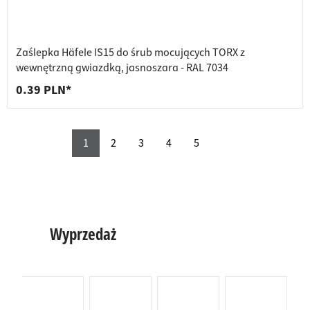
Zaślepka Häfele IS15 do śrub mocujących TORX z
wewnętrzną gwiazdką, jasnoszara - RAL 7034
0.39 PLN*
1
2
3
4
5
Wyprzedaż