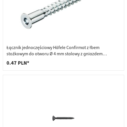
Łącznik jednoczęściowy Häfele Confirmat z łbem
stożkowym do otworu Ø 4 mm stalowy z gniazdem
sześciokątnym SW3 ocynkowany
0.47 PLN*