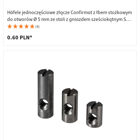
Häfele jednoczęściowe złącze Confirmat z łbem stożkowym
do otworów Ø 5 mm ze stali z gniazdem sześciokątnym SW4
czarne, 7 x 50 mm
(4)
0.60 PLN*