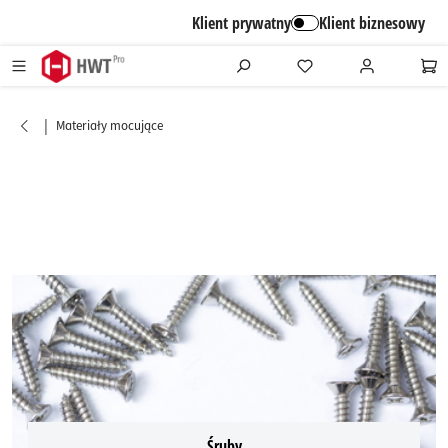
alt springen
Klient prywatny
Klient biznesowy
|
Materiały mocujące
Śruby