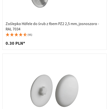
Zaślepka Häfele do śrub z łbem PZ2 2,5 mm, jasnoszara -
RAL 7034
(95)
0.30 PLN*