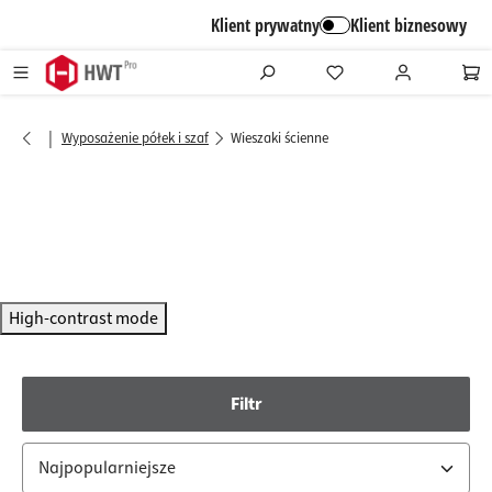
alt springen
Klient prywatny
Klient biznesowy
|
Wyposażenie półek i szaf
Wieszaki ścienne
High-contrast mode
Filtr