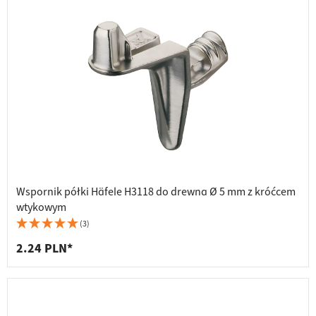
Wspornik półki Häfele H3118 do drewna Ø 5 mm z króćcem
wtykowym
(3)
2.24 PLN*