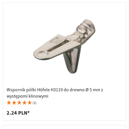
Wspornik półki Häfele H3119 do drewna Ø 5 mm z
występami klinowymi
(2)
2.24 PLN*