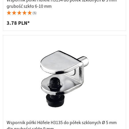
Wspornik półki Häfele H3134 do półek szklanych Ø 3 mm
grubość szkła 6-10 mm
(5)
3.78 PLN*
Wspornik półki Häfele H3135 do półek szklanych Ø 5 mm