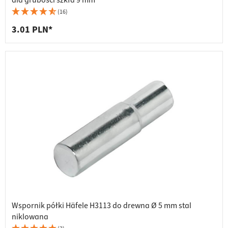
dla grubości szkła 9 mm
(16)
3.01 PLN*
Wspornik półki Häfele H3113 do drewna Ø 5 mm stal
niklowana