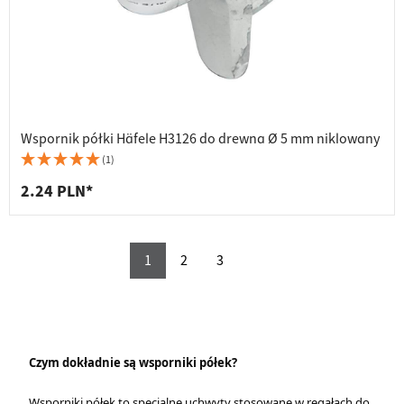
Wspornik półki Häfele H3126 do drewna Ø 5 mm niklowany
(1)
2.24 PLN*
1
2
3
Czym dokładnie są wsporniki półek?
Wsporniki półek to specjalne uchwyty stosowane w regałach do