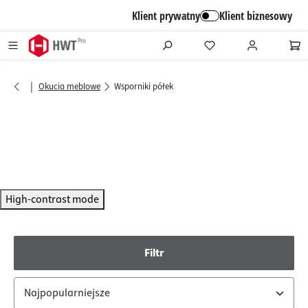
alt springen
Klient prywatny
Klient biznesowy
|
Okucia meblowe
Wsporniki półek
High-contrast mode
Filtr