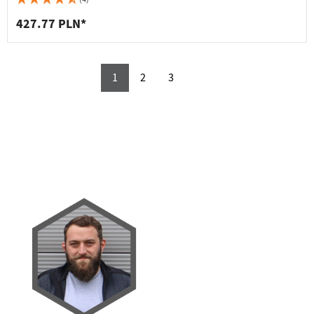
427.77 PLN*
1
2
3