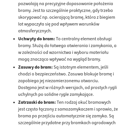
pozwalają na precyzyjne dopasowanie położenia
bramy. Jest to szczególnie praktyczne, gdy trzeba
skorygować np. ocierającą bramę, która z biegiem
lat wypaczyła się pod wpływem warunków
atmosferycznych.
Uchwyty do bram:
To centralny element obsługi
bramy. Służą do łatwego otwierania i zamykania, a
w zależności od wzornictwa i wyboru materiału
mogą znacząco wpływać na wygląd bramy.
Zasuwy do bram:
Są istotnym elementem, jeśli
chodzi o bezpieczeństwo. Zasuwa blokuje bramę i
zapobiega jej niezamierzonemu otwarciu.
Dostępna jest w różnych wersjach, od prostych rygli
uchylnych po solidne rygle zamykające.
Zatrzaski do bram:
Ten rodzaj okuć bramowych
jest często łączony z samozamykaczem i sprawia, że
brama po przejściu automatycznie się zamyka. Są
szczególnie przydatne przy bramkach ogrodowych