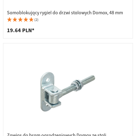
Samoblokujący rygiel do drzwi stalowych Domax, 48 mm
(2)
19.64 PLN*
Zawias do bram ogrodzeniowych Domax ze stali