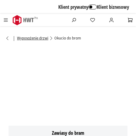
alt springen
Klient prywatny
Klient biznesowy
|
Wyposażenie drzwi
Okucia do bram
Zawiasy do bram