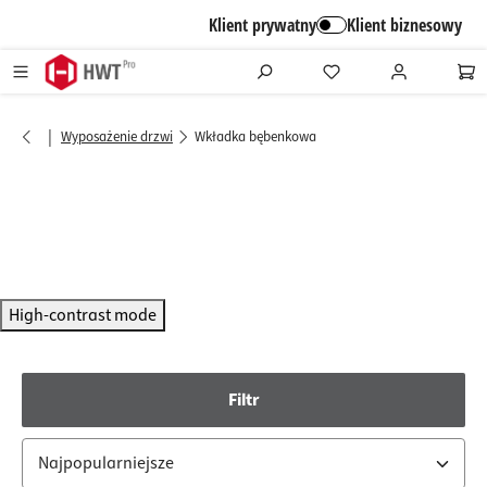
alt springen
Klient prywatny
Klient biznesowy
|
Wyposażenie drzwi
Wkładka bębenkowa
High-contrast mode
Filtr