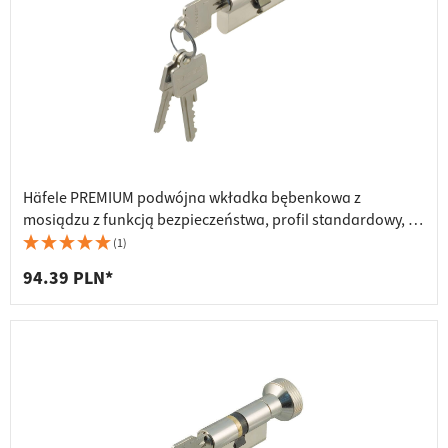
Häfele PREMIUM podwójna wkładka bębenkowa z
mosiądzu z funkcją bezpieczeństwa, profil standardowy, 27
/ 35 mm - identyczne klucze
(1)
94.39 PLN*