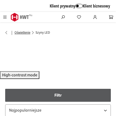
alt springen
Klient prywatny
Klient biznesowy
|
Oświetlenie
Szyny LED
High-contrast mode
Filtr