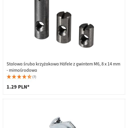
Stalowa śruba krzyżakowa Häfele z gwintem M6, 8 x 14 mm
- mimośrodowa
(7)
1.29 PLN*