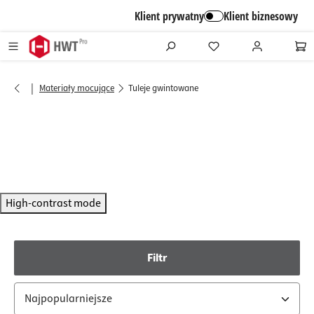
alt springen
Klient prywatny
Klient biznesowy
|
Materiały mocujące
Tuleje gwintowane
High-contrast mode
Filtr