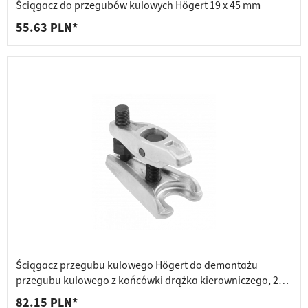
Ściągacz do przegubów kulowych Högert 19 x 45 mm
55.63 PLN*
Ściągacz przegubu kulowego Högert do demontażu
przegubu kulowego z końcówki drążka kierowniczego, 20 x
62 mm
82.15 PLN*