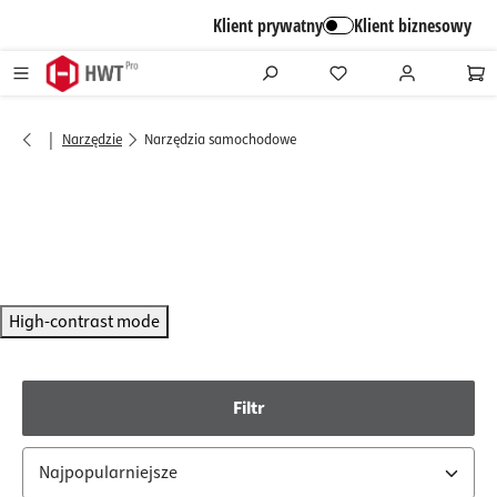
alt springen
Klient prywatny
Klient biznesowy
|
Narzędzie
Narzędzia samochodowe
High-contrast mode
Filtr