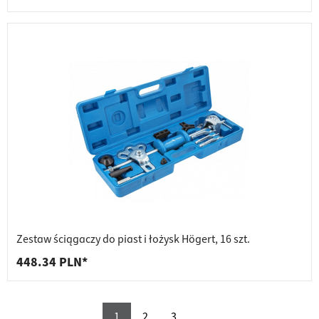
Zestaw ściągaczy do piast i łożysk Högert, 16 szt.
448.34 PLN*
1
2
3