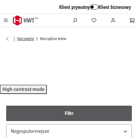
alt springen
Klient prywatny
Klient biznesowy
|
Narzędzie
Narzędzia leśne
High-contrast mode
Filtr