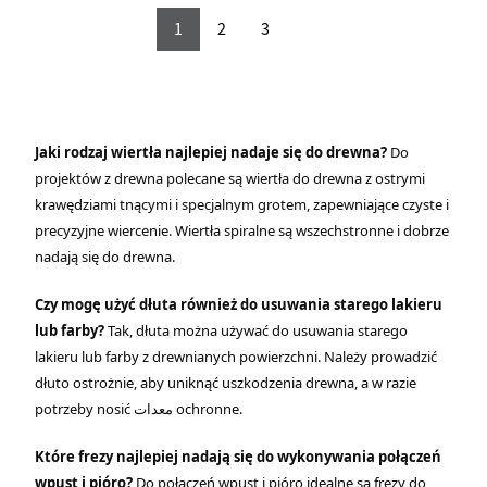
1
2
3
Jaki rodzaj wiertła najlepiej nadaje się do drewna?
Do
projektów z drewna polecane są wiertła do drewna z ostrymi
krawędziami tnącymi i specjalnym grotem, zapewniające czyste i
precyzyjne wiercenie. Wiertła spiralne są wszechstronne i dobrze
nadają się do drewna.
Czy mogę użyć dłuta również do usuwania starego lakieru
lub farby?
Tak, dłuta można używać do usuwania starego
lakieru lub farby z drewnianych powierzchni. Należy prowadzić
dłuto ostrożnie, aby uniknąć uszkodzenia drewna, a w razie
potrzeby nosić معدات ochronne.
Które frezy najlepiej nadają się do wykonywania połączeń
wpust i pióro?
Do połączeń wpust i pióro idealne są frezy do