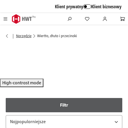
alt springen
Klient prywatny
Klient biznesowy
|
Narzędzie
Wiertła, dłuta i przecinaki
High-contrast mode
Filtr