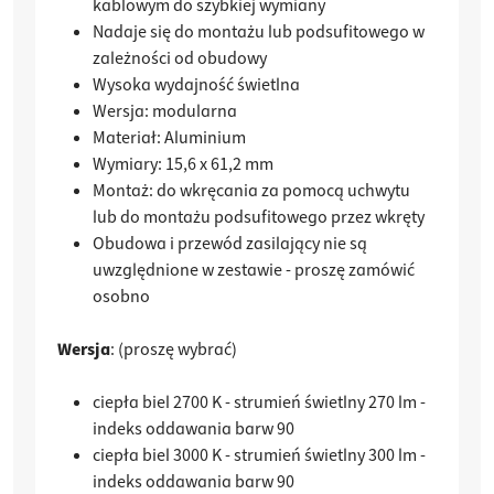
kablowym do szybkiej wymiany
Nadaje się do montażu lub podsufitowego w
zależności od obudowy
Wysoka wydajność świetlna
Wersja: modularna
Materiał: Aluminium
Wymiary: 15,6 x 61,2 mm
Montaż:
do wkręcania za pomocą uchwytu
lub do montażu podsufitowego przez wkręty
Obudowa i przewód zasilający nie są
uwzględnione w zestawie - proszę zamówić
osobno
Wersja
: (proszę wybrać)
ciepła biel 2700 K - strumień świetlny 270 lm -
indeks oddawania barw 90
ciepła biel 3000 K - strumień świetlny 300 lm -
indeks oddawania barw 90