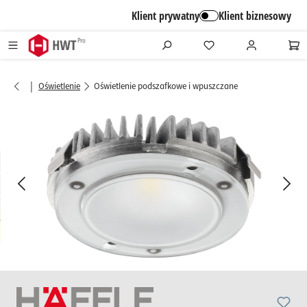
alt springen
Klient prywatny
Klient biznesowy
|
Oświetlenie
Oświetlenie podszafkowe i wpuszczane
Bildergalerie überspringen