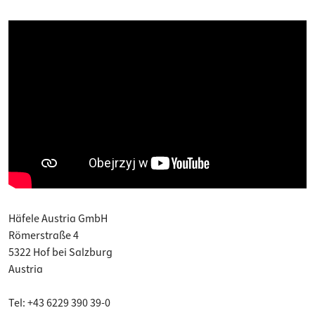
Häfele Austria GmbH
Römerstraße 4
5322 Hof bei Salzburg
Austria
Tel: +43 6229 390 39-0