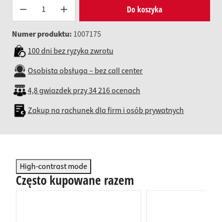
Produkt Anzahl: Gib den gewünsc
Do koszyka
Numer produktu:
1007175
100 dni bez ryzyka zwrotu
Osobista obsługa – bez call center
4,8 gwiazdek przy 34 216 ocenach
Zakup na rachunek dla firm i osób prywatnych
High-contrast mode
Często kupowane razem