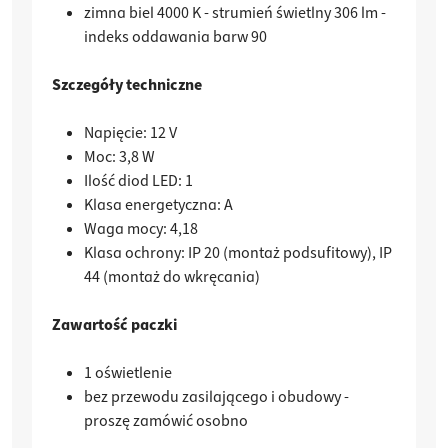
zimna biel 4000 K - strumień świetlny 306 lm -
indeks oddawania barw 90
Szczegóły techniczne
Napięcie: 12 V
Moc: 3,8 W
Ilość diod LED: 1
Klasa energetyczna: A
Waga mocy: 4,18
Klasa ochrony: IP 20 (montaż podsufitowy), IP
44 (montaż do wkręcania)
Zawartość paczki
1 oświetlenie
bez przewodu zasilającego i obudowy -
proszę zamówić osobno