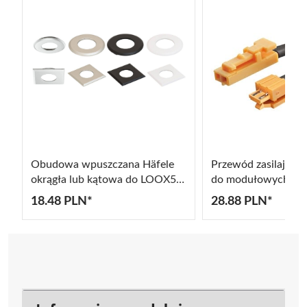
Obudowa wpuszczana Häfele
Przewód zasilający 
okrągła lub kątowa do LOOX5
do modułowych od
x
LED 2040
Loox
18.48 PLN*
28.88 PLN*