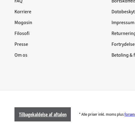
FAQ
Bortskaffel
Karriere
Databeskyt
Magasin
Impressum
Filosofi
Returnerin
Presse
Fortrydelse
Om os
Betaling & 
Tilbagekaldelse af aftalen
* Alle priser inkl. moms plus
forse