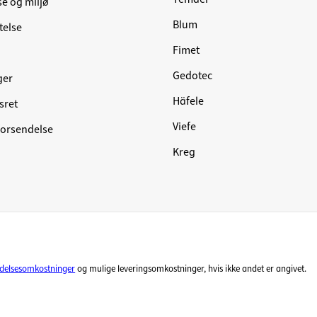
se og miljø
Blum
telse
Fimet
Gedotec
ger
Häfele
sret
Viefe
forsendelse
Kreg
ndelsesomkostninger
og mulige leveringsomkostninger, hvis ikke andet er angivet.