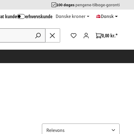
100 dages
pengene-tilbage-garanti
vat kunde
erhvervskunde
Danske kroner
Dansk
0,00 kr.*