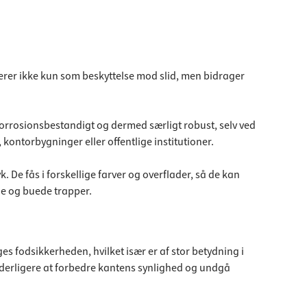
erer ikke kun som beskyttelse mod slid, men bidrager
korrosionsbestandigt og dermed særligt robust, selv ved
 kontorbygninger eller offentlige institutioner.
De fås i forskellige farver og overflader, så de kan
ige og buede trapper.
es fodsikkerheden, hvilket især er af stor betydning i
 yderligere at forbedre kantens synlighed og undgå