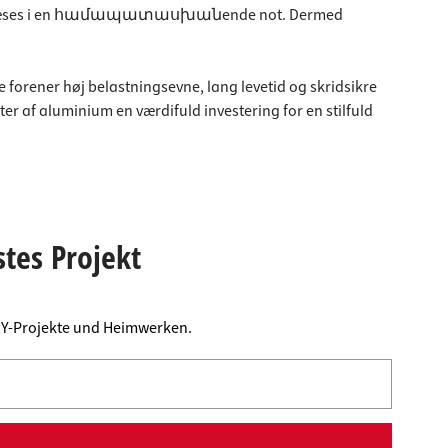
ler indfræses i en համապատասխանende not. Dermed
 forener høj belastningsevne, lang levetid og skridsikre
nter af aluminium en værdifuld investering for en stilfuld
stes Projekt
DIY-Projekte und Heimwerken.