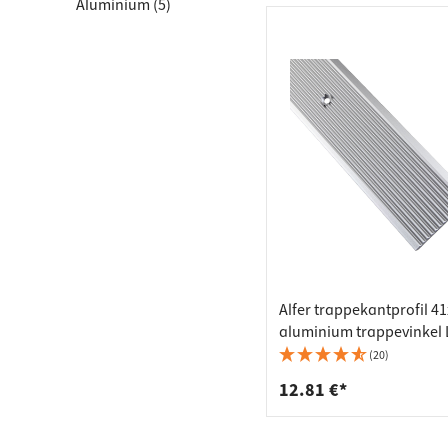
Bordpla
Stikkont
Aluminium (5)
Hyldebæ
Skralde
Skuffer
Alfer trappekantprofil 
aluminium trappevinkel 
perforeret, sølv mat - 1
(20)
12.81 €*