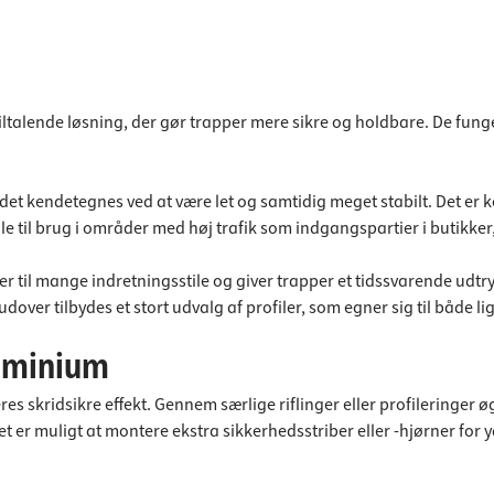
ltalende løsning, der gør trapper mere sikre og holdbare. De fung
det kendetegnes ved at være let og samtidig meget stabilt. Det er 
e til brug i områder med høj trafik som indgangspartier i butikker,
il mange indretningsstile og giver trapper et tidssvarende udtryk. 
dover tilbydes et stort udvalg af profiler, som egner sig til både l
luminium
s skridsikre effekt. Gennem særlige riflinger eller profileringer øg
t er muligt at montere ekstra sikkerhedsstriber eller -hjørner for