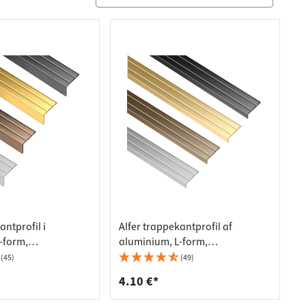
antprofil i
Alfer trappekantprofil af
-form,
aluminium, L-form,
e, 25x20 mm, mat
selvklæbende, 25 x 8 mm, mat
(45)
(49)
mm
messing – 1000 mm
4.10 €*