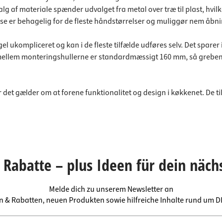
af materiale spænder udvalget fra metal over træ til plast, hvilket
e er behagelig for de fleste håndstørrelser og muliggør nem åbnin
kompliceret og kan i de fleste tilfælde udføres selv. Det sparer 
 mellem monteringshullerne er standardmæssigt 160 mm, så grebene
et gælder om at forene funktionalitet og design i køkkenet. De ti
Rabatte – plus Ideen für dein näch
Melde dich zu unserem Newsletter an
en & Rabatten, neuen Produkten sowie hilfreiche Inhalte rund um 