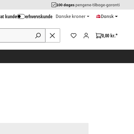
100 dages
pengene-tilbage-garanti
vat kunde
erhvervskunde
Danske kroner
Dansk
0,00 kr.*