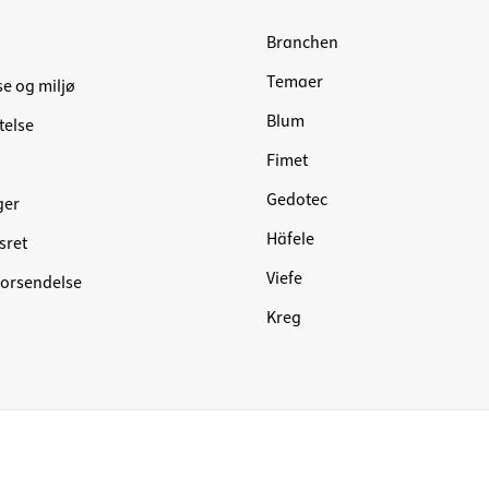
Branchen
Temaer
se og miljø
Blum
telse
Fimet
Gedotec
ger
Häfele
sret
Viefe
forsendelse
Kreg