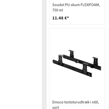
Bordpla
Stikkont
Soudal PU-skum FLEXIFOAM,
Hyldebæ
Skralde
750 ml
11.48 €*
Skuffer
Emuca tastaturudtræk i stål,
sort