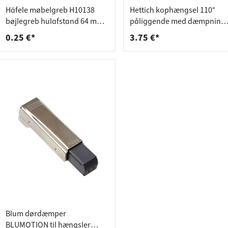
deforbindelser
aktlister
Häfele møbelgreb H10138
Hettich kophængsel 110°
rere
spande
bøjlegreb hulafstand 64 mm
påliggende med dæmpning
hvid plast
til skruemontering 9071205
0.25 €*
3.75 €*
Blum dørdæmper
BLUMOTION til hængsler