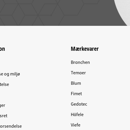
on
Mærkevarer
Branchen
Temaer
se og miljø
Blum
telse
Fimet
Gedotec
ger
Häfele
sret
Viefe
forsendelse