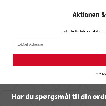
Bordpla
Stikkont
Hyldebæ
Skralde
Aktionen & 
Skuffer
und erhalte Infos zu Aktion
Mit An
Har du spørgsmål til din ord