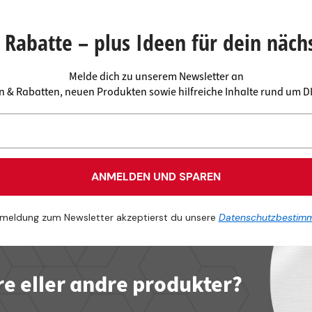
deforbindelser
aktlister
rere
spande
Rabatte – plus Ideen für dein näch
Melde dich zu unserem Newsletter an
en & Rabatten, neuen Produkten sowie hilfreiche Inhalte rund um 
ANMELDEN UND SPAREN
meldung zum Newsletter akzeptierst du unsere
Datenschutzbestim
re eller andre produkter?