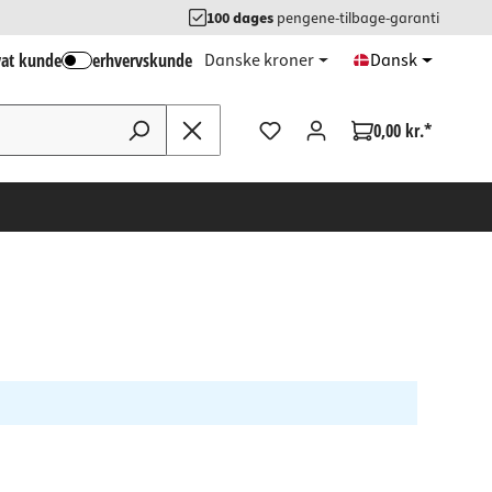
100 dages
pengene-tilbage-garanti
vat kunde
erhvervskunde
Danske kroner
Dansk
0,00 kr.*