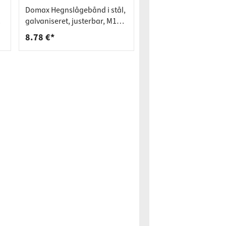
Domax Hegnslågebånd i stål,
galvaniseret, justerbar, M16 x
130 mm
8.78 €*