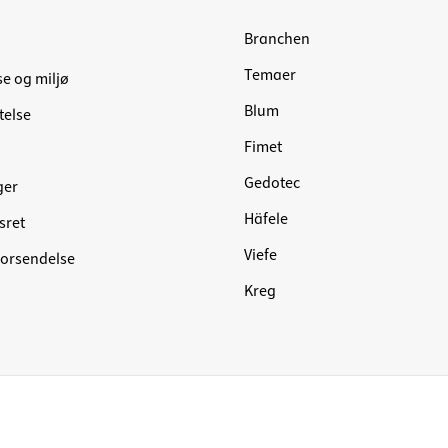
Branchen
Temaer
se og miljø
Blum
telse
Fimet
Gedotec
ger
Häfele
sret
Viefe
forsendelse
Kreg