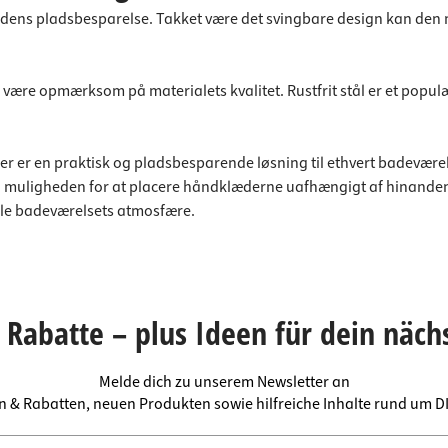
 dens pladsbesparelse. Takket være det svingbare design kan den
e opmærksom på materialets kvalitet. Rustfrit stål er et populært 
er er en praktisk og pladsbesparende løsning til ethvert badevær
 og muligheden for at placere håndklæderne uafhængigt af hinanden 
hele badeværelsets atmosfære.
Rabatte – plus Ideen für dein näch
Melde dich zu unserem Newsletter an
en & Rabatten, neuen Produkten sowie hilfreiche Inhalte rund um 