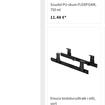
Bordpla
Stikkont
Soudal PU-skum FLEXIFOAM,
Hyldebæ
Skralde
750 ml
11.48 €*
Skuffer
Emuca tastaturudtræk i stål,
sort