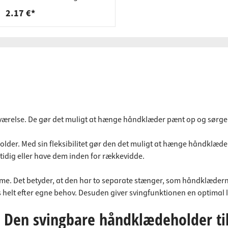
påliggende
2.17 €*
eværelse. De gør det muligt at hænge håndklæder pænt op og sørge
er. Med sin fleksibilitet gør den det muligt at hænge håndklæder o
tidig eller have dem inden for rækkevidde.
e. Det betyder, at den har to separate stænger, som håndklædern
elt efter egne behov. Desuden giver svingfunktionen en optimal lu
: Den svingbare håndklædeholder ti