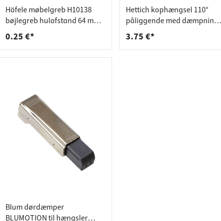
deforbindelser
aktlister
Häfele møbelgreb H10138
Hettich kophængsel 110°
rere
spande
bøjlegreb hulafstand 64 mm
påliggende med dæmpning
hvid plast
til skruemontering 9071205
0.25 €*
3.75 €*
Blum dørdæmper
BLUMOTION til hængsler