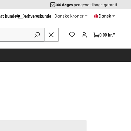
100 dages
pengene-tilbage-garanti
vat kunde
erhvervskunde
Danske kroner
Dansk
0,00 kr.*