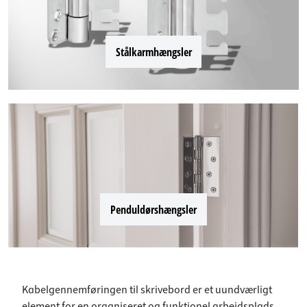
Stålkarmhængsler
Penduldørshængsler
Kabelgennemføringen til skrivebord er et uundværligt
element for en organiseret og funktionel arbejdsplads.