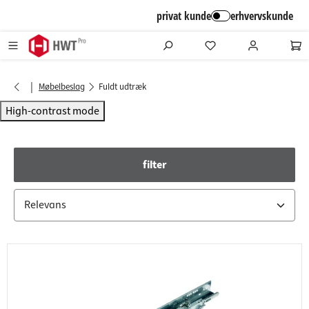
alt springen
privat kunde
erhvervskunde
|
Møbelbeslag
Fuldt udtræk
High-contrast mode
filter