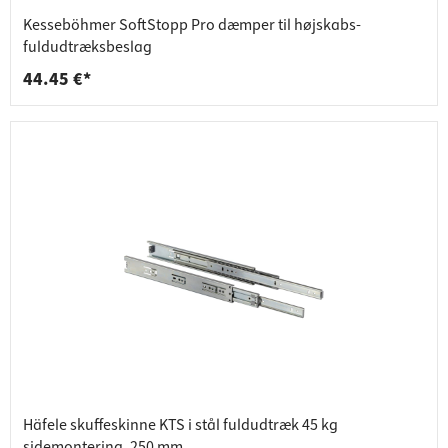
Kesseböhmer SoftStopp Pro dæmper til højskabs-
fuldudtræksbeslag
44.45 €*
Häfele skuffeskinne KTS i stål fuldudtræk 45 kg
sidemontering, 250 mm