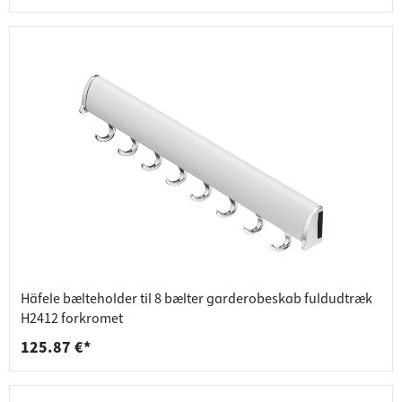
Häfele bælteholder til 8 bælter garderobeskab fuldudtræk
H2412 forkromet
125.87 €*