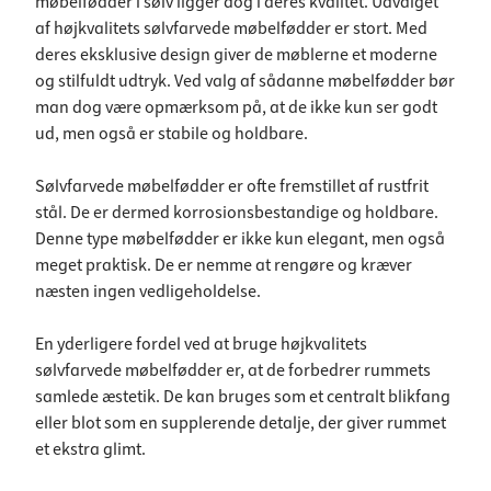
møbelfødder i sølv ligger dog i deres kvalitet. Udvalget
af højkvalitets sølvfarvede møbelfødder er stort. Med
deres eksklusive design giver de møblerne et moderne
og stilfuldt udtryk. Ved valg af sådanne møbelfødder bør
man dog være opmærksom på, at de ikke kun ser godt
ud, men også er stabile og holdbare.
Sølvfarvede møbelfødder er ofte fremstillet af rustfrit
stål. De er dermed korrosionsbestandige og holdbare.
Denne type møbelfødder er ikke kun elegant, men også
meget praktisk. De er nemme at rengøre og kræver
næsten ingen vedligeholdelse.
En yderligere fordel ved at bruge højkvalitets
sølvfarvede møbelfødder er, at de forbedrer rummets
samlede æstetik. De kan bruges som et centralt blikfang
eller blot som en supplerende detalje, der giver rummet
et ekstra glimt.