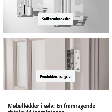
Stålkarmhængsler
Penduldørshængsler
Møbelfødder i sølv: En fremragende