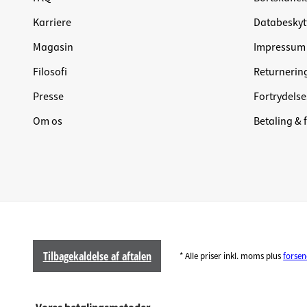
Karriere
Databeskyt
Magasin
Impressum
Filosofi
Returnerin
Presse
Fortrydelse
Om os
Betaling & 
Tilbagekaldelse af aftalen
* Alle priser inkl. moms plus
forse