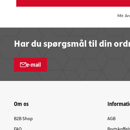
Mit An
Har du spørgsmål til din ord
e-mail
Om os
Informati
B2B Shop
AGB
FAQ
Bortskaffel