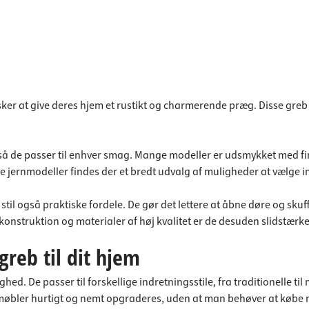
ønsker at give deres hjem et rustikt og charmerende præg. Disse greb
s, så de passer til enhver smag. Mange modeller er udsmykket med f
le jernmodeller findes der et bredt udvalg af muligheder at vælge 
 stil også praktiske fordele. De gør det lettere at åbne døre og s
 konstruktion og materialer af høj kvalitet er de desuden slidstærk
reb til dit hjem
ghed. De passer til forskellige indretningsstile, fra traditionelle t
 møbler hurtigt og nemt opgraderes, uden at man behøver at købe 