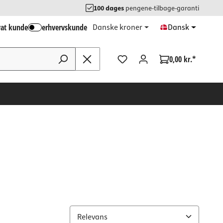
100 dages
pengene-tilbage-garanti
vat kunde
erhvervskunde
Danske kroner
Dansk
0,00 kr.*