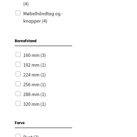
Bordpla
Stikkont
(4)
Hyldebæ
Skralde
Møbelhåndtag og -
knapper (4)
Skuffer
Boreafstand
160 mm (3)
192 mm (1)
224 mm (1)
256 mm (1)
288 mm (1)
320 mm (1)
96 mm (1)
Farve