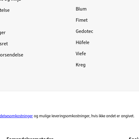
Blum
telse
Fimet
Gedotec
ger
Häfele
sret
Viefe
forsendelse
Kreg
ndelsesomkostninger
og mulige leveringsomkostninger, hvis ikke andet er angivet.