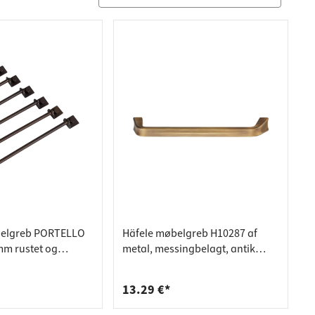
elgreb PORTELLO
Häfele møbelgreb H10287 af
m rustet og
metal, messingbelagt, antik
børstet, CC 160 mm
13.29 €*