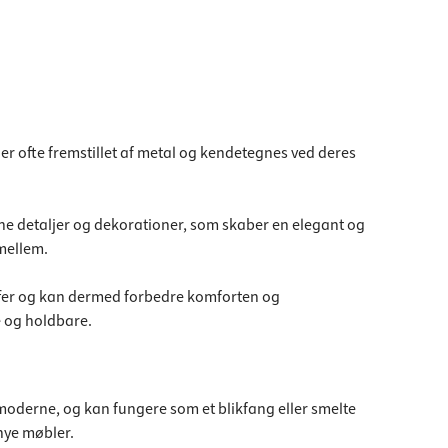
 er ofte fremstillet af metal og kendetegnes ved deres
ine detaljer og dekorationer, som skaber en elegant og
imellem.
kuffer og kan dermed forbedre komforten og
e og holdbare.
il moderne, og kan fungere som et blikfang eller smelte
nye møbler.