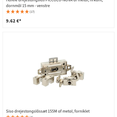
Häfele drejestangslås PICCOLO-NOVA af metal, firkant,
dornmål 15 mm - venstre
(17)
9.62 €*
Siso drejestangslåssæt 155M af metal, forniklet