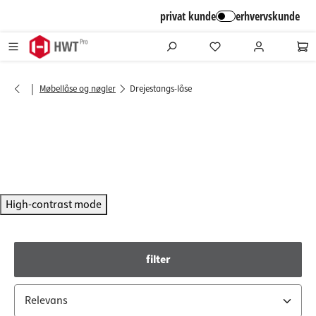
alt springen
privat kunde
erhvervskunde
|
Møbellåse og nøgler
Drejestangs-låse
High-contrast mode
filter