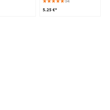
forniklet
(14)
5.25 €*