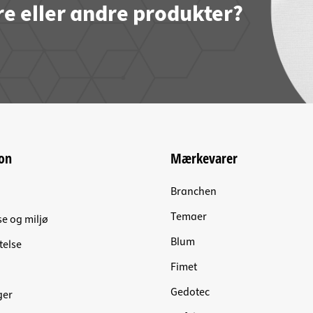
re eller andre produkter?
on
Mærkevarer
Branchen
Temaer
se og miljø
Blum
telse
Fimet
Gedotec
ger