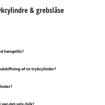
ykcylindre & grebslåse
god hængelås?
skiftning af en trykcylinder?
linder?
l gør-det-selv-folk?