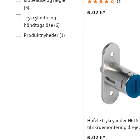
Bordpla
Stikkont
Møbellåse og nøgler
(12)
(6)
Hyldebæ
Skralde
6.02 €*
Trykcylindre og
Skuffer
håndtagslåse (6)
Produktnyheder (1)
Häfele trykcylinder H61
til skruemontering dreje
180°
6.02 €*