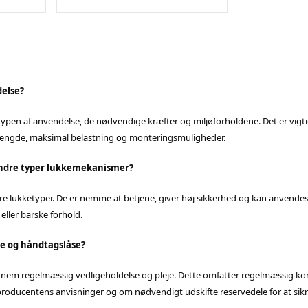
delse?
 typen af anvendelse, de nødvendige kræfter og miljøforholdene. Det er vigti
laglængde, maksimal belastning og monteringsmuligheder.
andre typer lukkemekanismer?
lukketyper. De er nemme at betjene, giver høj sikkerhed og kan anvendes i
eller barske forhold.
e og håndtagslåse?
em regelmæssig vedligeholdelse og pleje. Dette omfatter regelmæssig kontro
lge producentens anvisninger og om nødvendigt udskifte reservedele for at si