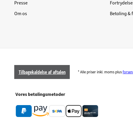
Presse
Fortrydelse
Om os
Betaling & 
Tilbagekaldelse af aftalen
* Alle priser inkl. moms plus
forse
Vores betalingsmetoder