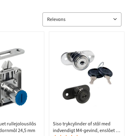
et rullejalousilås
Siso trykcylinder af stål med
dornmål 24,5 mm
indvendigt M4-gevind, enslået -