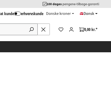
100 dages
pengene-tilbage-garanti
vat kunde
erhvervskunde
Danske kroner
Dansk
0,00 kr.*