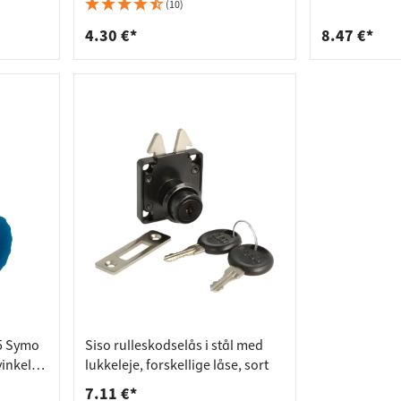
deforbindelser
aktlister
(10)
rere
spande
4.30 €*
8.47 €*
55 Symo
Siso rulleskodselås i stål med
vinkel
lukkeleje, forskellige låse, sort
7.11 €*