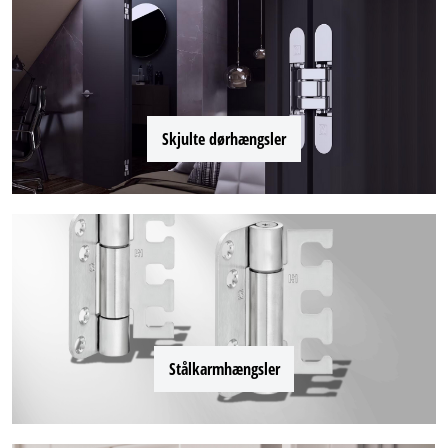
Skjulte dørhængsler
Stålkarmhængsler