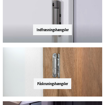
Indfræsningshængsler
Påskruningshængsler