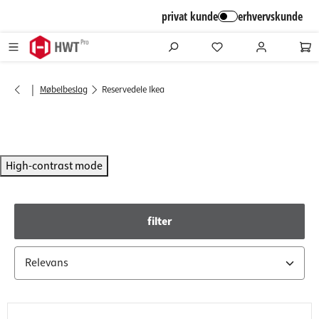
alt springen
privat kunde
erhvervskunde
|
Møbelbeslag
Reservedele Ikea
High-contrast mode
filter