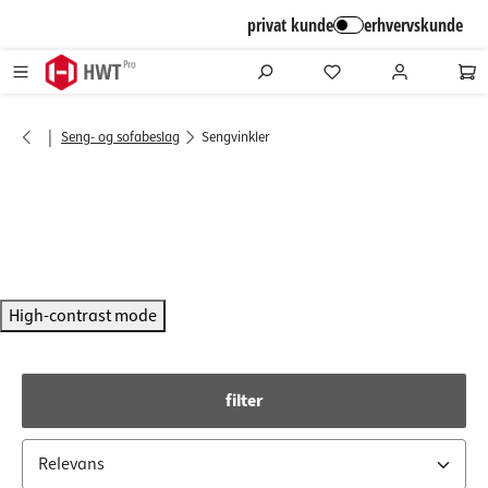
alt springen
privat kunde
erhvervskunde
|
Seng- og sofabeslag
Sengvinkler
High-contrast mode
filter