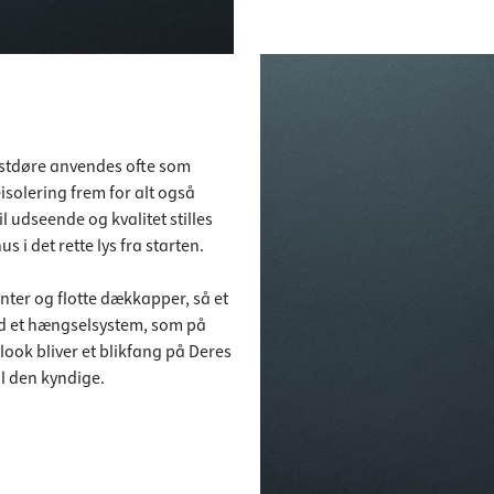
lastdøre anvendes ofte som
solering frem for alt også
udseende og kvalitet stilles
 i det rette lys fra starten.
er og flotte dækkapper, så et
od et hængselsystem, som på
ook bliver et blikfang på Deres
il den kyndige.