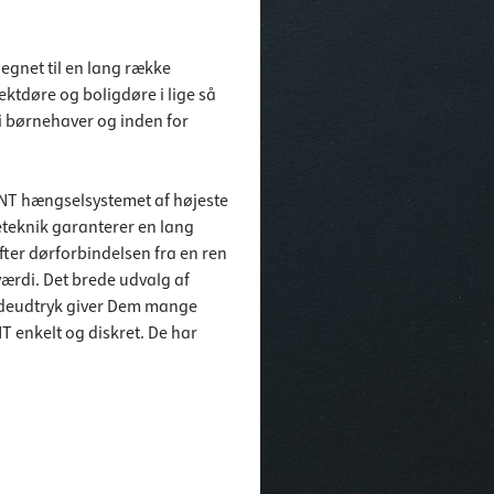
egnet til en lang række
ktdøre og boligdøre i lige så
i børnehaver og inden for
NT hængselsystemet af højeste
eteknik garanterer en lang
øfter dørforbindelsen fra en ren
værdi. Det brede udvalg af
adeudtryk giver Dem mange
 enkelt og diskret. De har