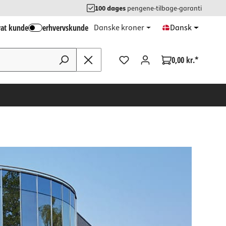
100 dages
pengene-tilbage-garanti
vat kunde
erhvervskunde
Danske kroner
Dansk
0,00 kr.*