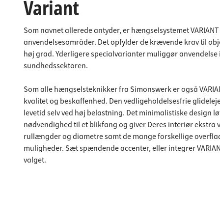
Variant
Som navnet allerede antyder, er hængselsystemet VARIANT 
anvendelsesområder. Det opfylder de krævende krav til obje
høj grad. Yderligere specialvarianter muliggør anvendelse 
sundhedssektoren.
Som alle hængselsteknikker fra Simonswerk er også VARIA
kvalitet og beskaffenhed. Den vedligeholdelsesfrie glidelej
levetid selv ved høj belastning. Det minimalistiske design l
nødvendighed til et blikfang og giver Deres interiør ekstra 
rullængder og diametre samt de mange forskellige overfl
muligheder. Sæt spændende accenter, eller integrer VARIANT
valget.