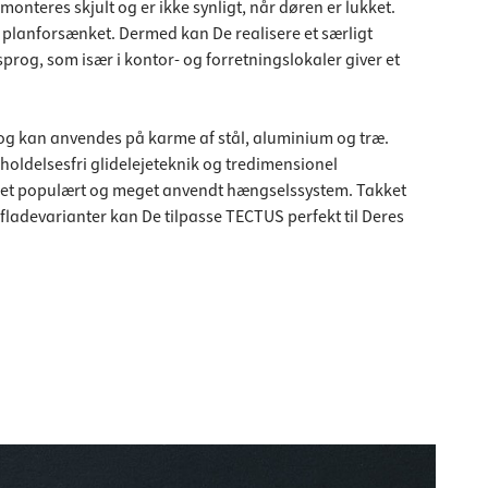
onteres skjult og er ikke synligt, når døren er lukket.
planforsænket. Dermed kan De realisere et særligt
sprog, som især i kontor- og forretningslokaler giver et
og kan anvendes på karme af stål, aluminium og træ.
holdelsesfri glidelejeteknik og tredimensionel
get populært og meget anvendt hængselssystem. Takket
fladevarianter kan De tilpasse TECTUS perfekt til Deres