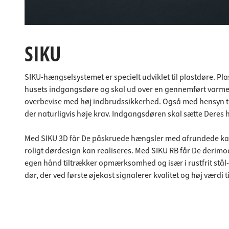
SIKU
SIKU-hængselsystemet er specielt udviklet til plastdøre. P
husets indgangsdøre og skal ud over en gennemført varmei
overbevise med høj indbrudssikkerhed. Også med hensyn til 
der naturligvis høje krav. Indgangsdøren skal sætte Deres hus
Med SIKU 3D får De påskruede hængsler med afrundede kant
roligt dørdesign kan realiseres. Med SIKU RB får De derim
egen hånd tiltrækker opmærksomhed og især i rustfrit stål-l
dør, der ved første øjekast signalerer kvalitet og høj værdi t