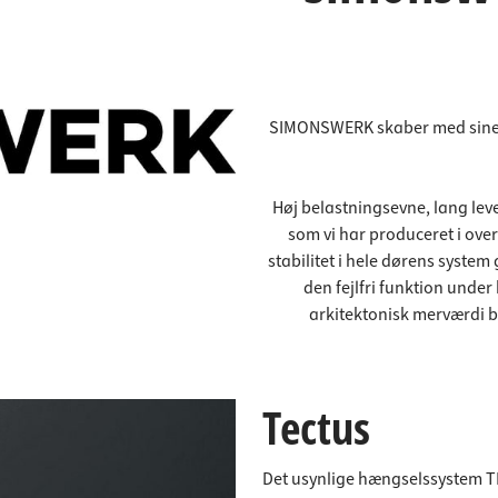
deforbindelser
aktlister
rere
spande
SIMONSWERK skaber med sine 
Høj belastningsevne, lang leve
som vi har produceret i over
stabilitet i hele dørens syst
den fejlfri funktion unde
arkitektonisk merværdi b
Tectus
Det usynlige hængselssystem T