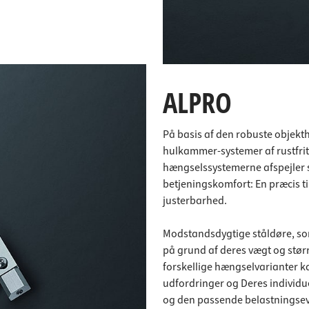
ALPRO
På basis af den robuste objekt
hulkammer-systemer af rustfrit 
hængselssystemerne afspejler s
betjeningskomfort: En præcis til
justerbarhed.
Modstandsdygtige ståldøre, som
på grund af deres vægt og stør
forskellige hængselvarianter k
udfordringer og Deres individue
og den passende belastningsev