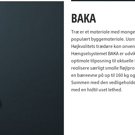
BAKA
Træ er et materiale med mange 
populært byggemateriale. Uanset
Højkvalitets trædøre kan anven
Hængselsystemet BAKA er udvikle
optimale tilpasning til aktuel
realisere særligt smalle fløjlp
en bæreevne på op til 160 kg og
Sammen med den vedligeholdelse
med en hidtil uset lethed.