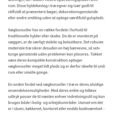
rum. Disse hyldebeslag i træ egner sig især godt til
stilfuldt at præsentere bøger, dekorationsgenstande
eller andre småting uden at optage værdifuld gulvplads.
Vægkonsoller har en række fordele i forhold til
traditionelle hylder eller skabe. Da de er monteret på
væggen, er de særligt stabile og belastbare. Det robuste
materiale træ sikrer desuden en høj bæreevne, så selv
tunge genstande uden problemer kan placeres. Takket
være deres kompakte konstruktion optager
vægkonsoller meget lidt plads og er derfor ideelle til små
rum eller smalle gange.
En anden fordel ved vægkonsoller i træ er deres alsidige
anvendelsesmuligheder. Med deres enkle og tidløse
udtryk passer de til næsten enhver indretningsstil og kan
bruges både i bolig- og arbejdsområder. Uanset om det
er i stuen, køkkenet, kontoret eller endda badeværelset –