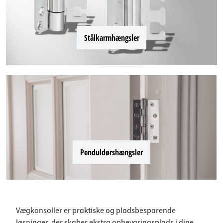
Stålkarmhængsler
Penduldørshængsler
Vægkonsoller er praktiske og pladsbesparende
løsninger, der skaber ekstra opbevaringsplads i dine