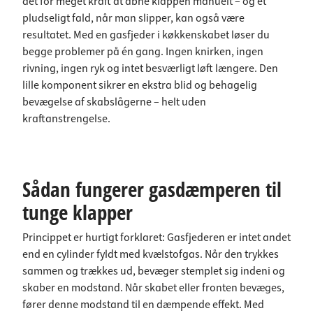
det for meget kraft at åbne klappen manuelt – og et
pludseligt fald, når man slipper, kan også være
resultatet. Med en gasfjeder i køkkenskabet løser du
begge problemer på én gang. Ingen knirken, ingen
rivning, ingen ryk og intet besværligt løft længere. Den
lille komponent sikrer en ekstra blid og behagelig
bevægelse af skabslågerne – helt uden
kraftanstrengelse.
Sådan fungerer gasdæmperen til
tunge klapper
Princippet er hurtigt forklaret: Gasfjederen er intet andet
end en cylinder fyldt med kvælstofgas. Når den trykkes
sammen og trækkes ud, bevæger stemplet sig indeni og
skaber en modstand. Når skabet eller fronten bevæges,
fører denne modstand til en dæmpende effekt. Med