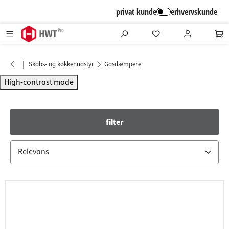
alt springen
privat kunde
erhvervskunde
|
Skabs- og køkkenudstyr
Gasdæmpere
High-contrast mode
filter