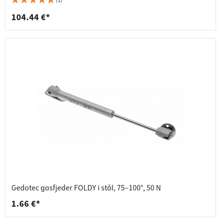
(1)
104.44 €*
Gedotec gasfjeder FOLDY i stål, 75–100°, 50 N
1.66 €*