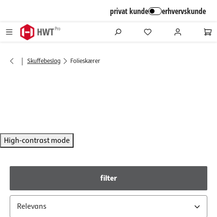
alt springen
privat kunde
erhvervskunde
|
Skuffebeslag
Folieskærer
High-contrast mode
filter