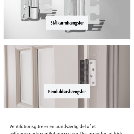
Stålkarmhængsler
Penduldørshængsler
Ventilationsgitre er en uundværlig del af et
velfungerende ventilationssystem. De sørger for, at frisk