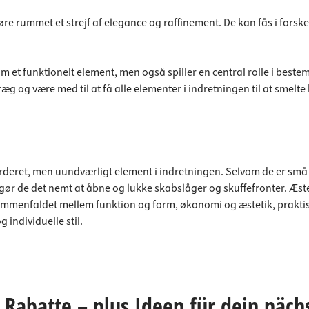
 rummet et strejf af elegance og raffinement. De kan fås i forskellige
 et funktionelt element, men også spiller en central rolle i bestem
præg og være med til at få alle elementer i indretningen til at sme
rderet, men uundværligt element i indretningen. Selvom de er små 
r de det nemt at åbne og lukke skabslåger og skuffefronter. Æstet
mmenfaldet mellem funktion og form, økonomi og æstetik, praktisk
individuelle stil.
Rabatte – plus Ideen für dein näch