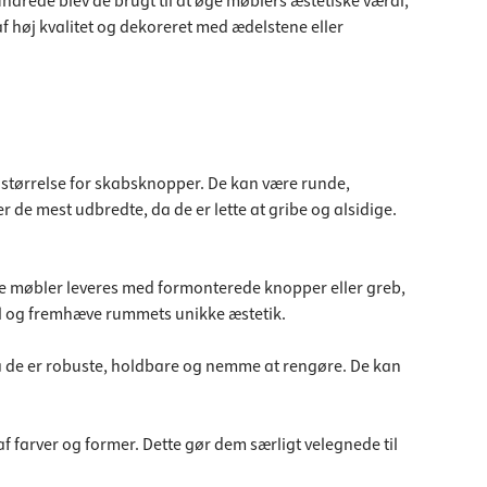
undrede blev de brugt til at øge møblers æstetiske værdi,
af høj kvalitet og dekoreret med ædelstene eller
r størrelse for skabsknopper. De kan være runde,
r de mest udbredte, da de er lette at gribe og alsidige.
e møbler leveres med formonterede knopper eller greb,
til og fremhæve rummets unikke æstetik.
da de er robuste, holdbare og nemme at rengøre. De kan
f farver og former. Dette gør dem særligt velegnede til