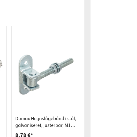
Domax Hegnslågebånd i stål,
galvaniseret, justerbar, M16 x
130 mm
8.78 €*