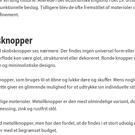
en lang historie. Allerede i det victorianske England i det 19. årh
ktionelle beslag. Tidligere blev de ofte fremstillet af materialer 
finement.
bsknopper
til skabsknopper ses nærmere. Der findes ingen universel form elle
rflade kan være glat, struktureret eller dekoreret. Runde knopper e
e og minimalistiske designs.
pper, som bruges til at åbne og lukke døre og skuffer. Mens nogl
tte giver en glimrende mulighed for at udtrykke sin individuelle s
lige materialer. Metallknopper er den mest almindelige variant, 
ssing, zink og rustfrit stål.
etallknopper, men har den fordel, at de findes i et stort udvalg a
ner med et begrænset budget.