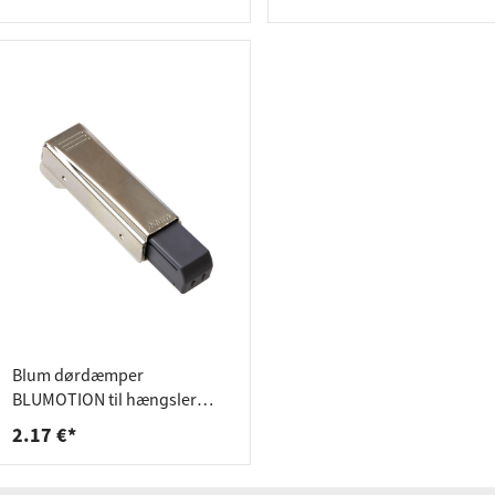
deforbindelser
aktlister
rere
spande
Blum dørdæmper
BLUMOTION til hængsler
påliggende
2.17 €*