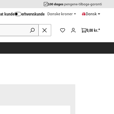
100 dages
pengene-tilbage-garanti
vat kunde
erhvervskunde
Danske kroner
Dansk
0,00 kr.*