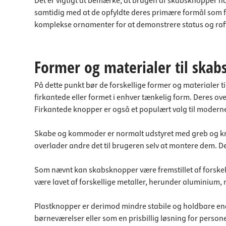
Det er vigtigt at bemærke, at brugen af skabsknopper har 
samtidig med at de opfyldte deres primære formål som fun
komplekse ornamenter for at demonstrere status og raf
Former og materialer til ska
På dette punkt bør de forskellige former og materialer 
firkantede eller formet i enhver tænkelig form. Deres ove
Firkantede knopper er også et populært valg til modern
Skabe og kommoder er normalt udstyret med greb og kno
overlader andre det til brugeren selv at montere dem. De
Som nævnt kan skabsknopper være fremstillet af forskel
være lavet af forskellige metaller, herunder aluminium, me
Plastknopper er derimod mindre stabile og holdbare end m
børneværelser eller som en prisbillig løsning for perso