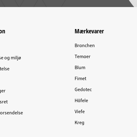
on
Mærkevarer
Branchen
Temaer
se og miljø
Blum
telse
Fimet
Gedotec
ger
Häfele
sret
Viefe
forsendelse
Kreg