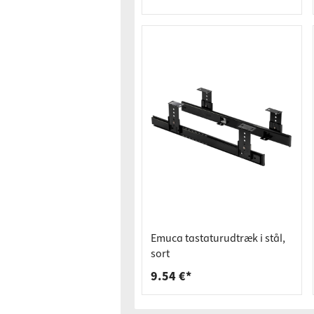
Bordpla
Stikkont
Hyldebæ
Skralde
Skuffer
Emuca tastaturudtræk i stål,
sort
9.54 €*