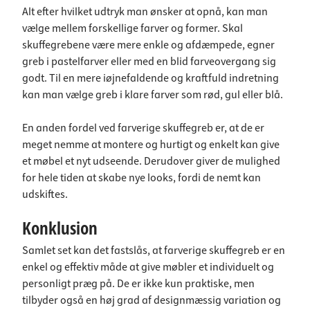
Alt efter hvilket udtryk man ønsker at opnå, kan man
vælge mellem forskellige farver og former. Skal
skuffegrebene være mere enkle og afdæmpede, egner
greb i pastelfarver eller med en blid farveovergang sig
godt. Til en mere iøjnefaldende og kraftfuld indretning
kan man vælge greb i klare farver som rød, gul eller blå.
En anden fordel ved farverige skuffegreb er, at de er
meget nemme at montere og hurtigt og enkelt kan give
et møbel et nyt udseende. Derudover giver de mulighed
for hele tiden at skabe nye looks, fordi de nemt kan
udskiftes.
Konklusion
Samlet set kan det fastslås, at farverige skuffegreb er en
enkel og effektiv måde at give møbler et individuelt og
personligt præg på. De er ikke kun praktiske, men
tilbyder også en høj grad af designmæssig variation og