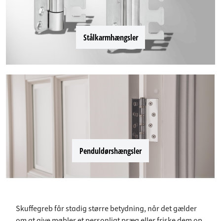
Stålkarmhængsler
Penduldørshængsler
Skuffegreb får stadig større betydning, når det gælder
om at give møbler et personligt præg eller friske dem op.