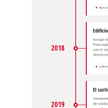
Nave 1
Edifici
Aunque la
Para resp
2018
casi 4× m
directa en
3.000 
El surt
Heimwerke
2019
de calidad