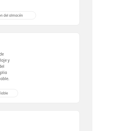
ón del almacén
 de
laje y
del
plia
iable.
iable