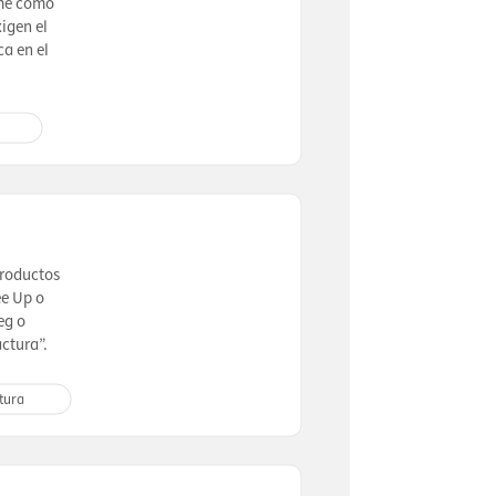
ume como
igen el
a en el
productos
ee Up o
eg o
ctura”.
tura