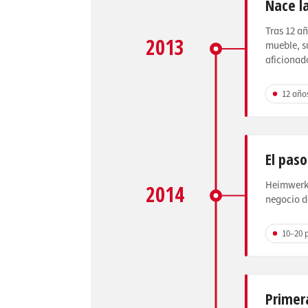
Nace l
Tras 12 añ
2013
mueble, s
aficionado
12 año
El paso
Heimwerke
2014
negocio d
10–20 
Primer