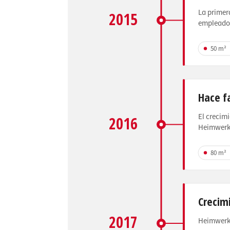
La primera
2015
empleado 
50 m²
Hace f
El crecim
2016
Heimwerke
80 m²
Crecim
2017
Heimwerke