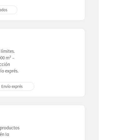
ados
límites.
000 m² –
cción
ío exprés.
Envío exprés
 productos
én la