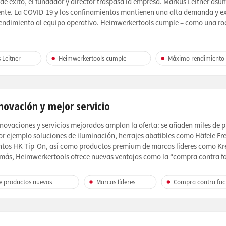
 de éxito, el fundador y director traspasa la empresa. Markus Leitner as
ente. La COVID-19 y los confinamientos mantienen una alta demanda y ex
ndimiento al equipo operativo. Heimwerkertools cumple – como una roc
 Leitner
Heimwerkertools cumple
Máximo rendimiento
novación y mejor servicio
novaciones y servicios mejorados amplan la oferta: se añaden miles de 
or ejemplo soluciones de iluminación, herrajes abatibles como Häfele Fr
tos HK Tip-On, así como productos premium de marcas líderes como Kr
emás, Heimwerkertools ofrece nuevas ventajas como la “compra contra fa
de productos nuevos
Marcas líderes
Compra contra fac