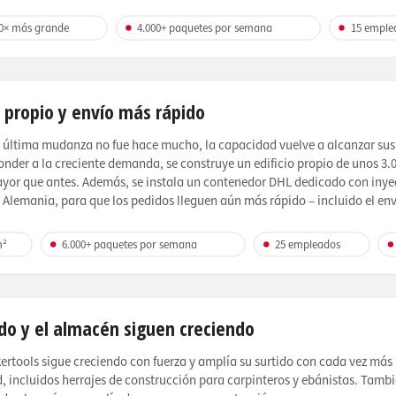
0× más grande
4.000+ paquetes por semana
15 emple
o propio y envío más rápido
 última mudanza no fue hace mucho, la capacidad vuelve a alcanzar sus 
onder a la creciente demanda, se construye un edificio propio de unos 3.
ayor que antes. Además, se instala un contenedor DHL dedicado con inye
 Alemania, para que los pedidos lleguen aún más rápido – incluido el env
m²
6.000+ paquetes por semana
25 empleados
ido y el almacén siguen creciendo
rtools sigue creciendo con fuerza y amplía su surtido con cada vez más
, incluidos herrajes de construcción para carpinteros y ebánistas. Tambi