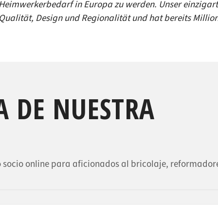
res de encimera
s
Heimwerkerbedarf in Europa zu werden. Unser einzigart
Qualität, Design und Regionalität und hat bereits Milli
s de estantería
s de enchufes
e basura
A DE NUESTRA
do socio online para aficionados al bricolaje, reformador