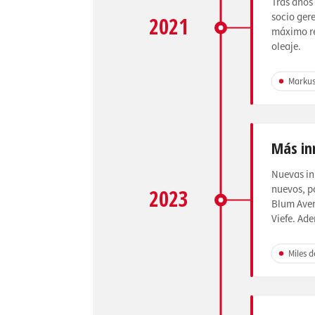
Tras años
socio ger
2021
máximo re
oleaje.
Markus
Más in
Nuevas in
nuevos, p
2023
Blum Aven
Viefe. Ad
Miles 